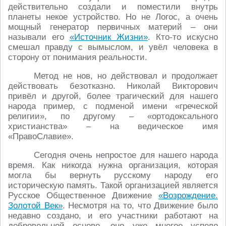
действительно создали и поместили внутрь
планеты некое устройство. Но не Логос, а очень
мощный генератор первичных материй – они
называли его
«Источник Жизни»
. Кто-то искусно
смешал правду с вымыслом, и увёл человека в
сторону от понимания реальности.
Метод не нов, но действовал и продолжает
действовать безотказно. Николай Викторович
привёл и другой, более трагический для нашего
народа пример, с подменой имени «греческой
религии», по другому – «ортодоксального
христианства» – на ведическое имя
«ПравоСлавие».
Сегодня очень непростое для нашего народа
время. Как никогда нужна организация, которая
могла бы вернуть русскому народу его
историческую память. Такой организацией является
Русское Общественное Движение
«Возрождение.
Золотой Век»
. Несмотря на то, что Движение было
недавно создано, и его участники работают на
добровольной основе, оно уже многое успело