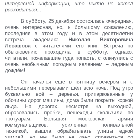
интересной информации, что никто не хотел
расходиться...
В субботу, 25 декабря состоялась очередная,
очень интересная, но, к большому сожалению,
последняя в этом году и в этом десятилетии
встреча академика
Николая Викторовича
Левашова
с читателями его книг. Встреча по
обыкновению проходила в субботу, однако,
читатели, пожелавшие туда попасть, столкнулись с
очень необычным погодным явлением – ледяным
дождём!
Он начался ещё в пятницу вечером и с
небольшими перерывами шёл всю ночь. Под утро
буквально всё – деревья, припаркованные у
обочины дорог машины, дома были покрыты коркой
льда. На дорогах, несмотря на выходной,
образовались пробки, пешеходы скользили по
тротуарам. Большая московская армия
коммунальщиков, усиленная поливальной
техникой, вышла обрабатывать улицы едкой
химией, но им было не дано справиться со