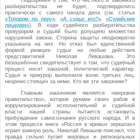
Подозрения о том, что честного и законного
разбирательства не будет, подтвердились
практически с самого начала дела (см. статьи
«Топором по перу»
,
«А судьи кто?»
,
«Судейские
лицедеи»
). В ходе судебного разбирательства
прокурором и судьёй было допущено множество
нарушений закона. Сторона защиты неоднократно
указывала на них. Но отказ был единственной
формой реакции судьи на любые действия
представителей Николая Левашова. Это
безошибочно свидетельствует о том, что судебный
процесс носит заказной, политический характер.
Судья и прокурор выполнили волю третьих лиц,
незримо стоящих за ними. Кто же эти заказчики?
Главным заказчиком является «мировое
правительство», которое руками своих рабов в
коррумпированной исполнительной и судебной
власти нашей страны пытается остановить
пробуждение самосознания русского народа. И в
этом процессе книга «Россия в кривых зеркалах»
играет важную роль. Николай Левашов пояснил, что
правда сильно пугает мировых и региональных