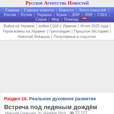
Ру
сское
А
гентство
Н
овостей
Главная
Главные новости
Новости
Лента новостей
|
|
|
|
Россия
Путин
Украина
Крым
ДНР
ЛНР
США
|
|
|
|
|
|
|
Сирия
Мир
Помощь
|
|
Война на Украине
|
война США с Ираном
|
Итоги 2025 года
|
Герои войны на Украине
|
Гренландия
|
Прошлое (История)
|
Николай Левашов
|
Популярные в соцсетях
Раздел 10.
Реальное духовное развитие
Встреча под ледяным дождём
22 127
Николай Горюшин
, 31 декабря 2010