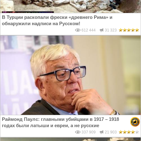
В Турции раскопали фрески «древнего Рима» и
обнаружили надписи на Русском!
612 444
31 323
Раймонд Паулс: главными убийцами в 1917 – 1918
годах были латыши и евреи, а не русские
337 909
21 903