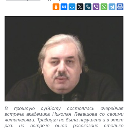
В прошлую субботу состоялась очередная
встреча академика Николая Левашова со своими
читателями. Традиция не была нарушена и в этот
раз: на встрече было рассказано столько