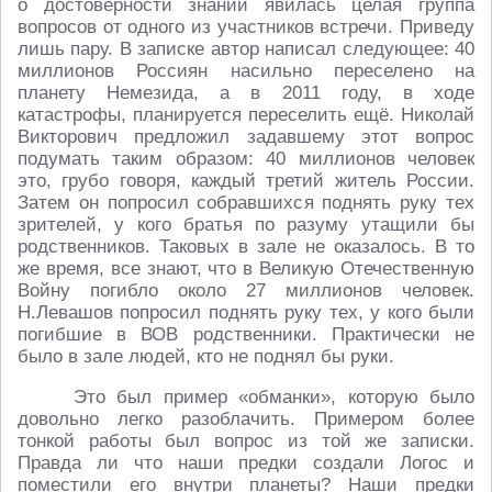
о достоверности знаний явилась целая группа
вопросов от одного из участников встречи. Приведу
лишь пару. В записке автор написал следующее: 40
миллионов Россиян насильно переселено на
планету Немезида, а в 2011 году, в ходе
катастрофы, планируется переселить ещё. Николай
Викторович предложил задавшему этот вопрос
подумать таким образом: 40 миллионов человек
это, грубо говоря, каждый третий житель России.
Затем он попросил собравшихся поднять руку тех
зрителей, у кого братья по разуму утащили бы
родственников. Таковых в зале не оказалось. В то
же время, все знают, что в Великую Отечественную
Войну погибло около 27 миллионов человек.
Н.Левашов попросил поднять руку тех, у кого были
погибшие в ВОВ родственники. Практически не
было в зале людей, кто не поднял бы руки.
Это был пример «обманки», которую было
довольно легко разоблачить. Примером более
тонкой работы был вопрос из той же записки.
Правда ли что наши предки создали Логос и
поместили его внутри планеты? Наши предки