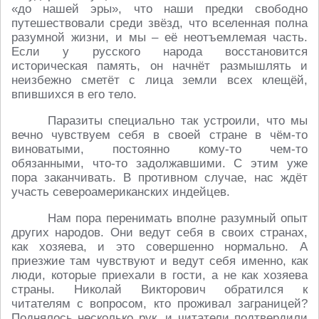
«до нашей эры», что наши предки свободно
путешествовали среди звёзд, что вселенная полна
разумной жизни, и мы – её неотъемлемая часть.
Если у русского народа восстановится
историческая память, он начнёт размышлять и
неизбежно сметёт с лица земли всех клещёй,
впившихся в его тело.
Паразиты специально так устроили, что мы
вечно чувствуем себя в своей стране в чём-то
виноватыми, постоянно кому-то чем-то
обязанными, что-то задолжавшими. С этим уже
пора заканчивать. В противном случае, нас ждёт
участь североамериканских индейцев.
Нам пора перенимать вполне разумный опыт
других народов. Они ведут себя в своих странах,
как хозяева, и это совершенно нормально. А
приезжие там чувствуют и ведут себя именно, как
люди, которые приехали в гости, а не как хозяева
страны. Николай Викторович обратился к
читателям с вопросом, кто проживал заграницей?
Поднялось несколько рук, и читатели подтвердили