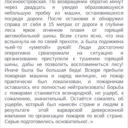
Лосиноостровская. По возвращении обратно минут
через двадцать я увидел образовавшуюся
небольшую пробку из машин, остановившихся
посреди дороги. После остановки я обнаружил
справа от себя в 15 метрах от дороги в глубине
леса яркое огненное пламя от горящей
автомобильной шины. Всем стало ясно, что она
вспыхнула не по своей прихоти, а была подожжена
чьей-то «умелой» рукой! Люди достаточно
оперативно среагировали на ситуацию и
организованно приступили к тушению горящей
шины, дабы не позволить воспламениться лесу!
Иначе была бы большая беда! Вскоре прибыли
пожарная машина и наряд милиции, но пожар
практически был локализован, и пожарникам
оставалось его полностью нейтрализовать! Борьба
с пожарами становится всенародной, но ущерб, к
сожалению, значительный. Остаётся сожалеть об
ущербе, который был нанесён стране и людям в
результате этой варварской диверсионной
компании по организации пожаров по всей стране.
Серые подготовились основательно!..»