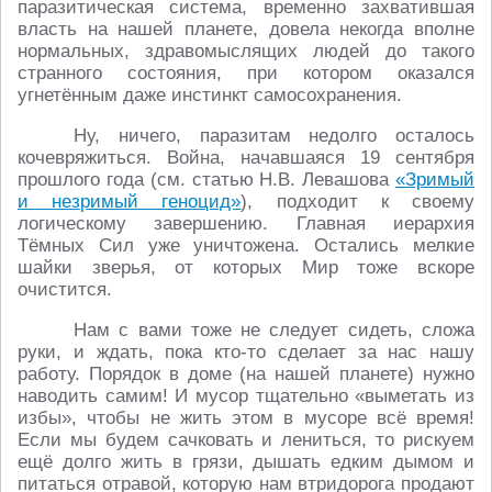
паразитическая система, временно захватившая
власть на нашей планете, довела некогда вполне
нормальных, здравомыслящих людей до такого
странного состояния, при котором оказался
угнетённым даже инстинкт самосохранения.
Ну, ничего, паразитам недолго осталось
кочевряжиться. Война, начавшаяся 19 сентября
прошлого года (см. статью Н.В. Левашова
«Зримый
и незримый геноцид»
), подходит к своему
логическому завершению. Главная иерархия
Тёмных Сил уже уничтожена. Остались мелкие
шайки зверья, от которых Мир тоже вскоре
очистится.
Нам с вами тоже не следует сидеть, сложа
руки, и ждать, пока кто-то сделает за нас нашу
работу. Порядок в доме (на нашей планете) нужно
наводить самим! И мусор тщательно «выметать из
избы», чтобы не жить этом в мусоре всё время!
Если мы будем сачковать и лениться, то рискуем
ещё долго жить в грязи, дышать едким дымом и
питаться отравой, которую нам втридорога продают