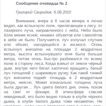
Сообщение очевидца № 2
Григорий Свиридов, 6.08.2010
Внимание, вчера в 6 часов вечера я лично
видел, как вспыхнуло поле, прилегающее к лесу, от
лазерного луча, направленного с неба. Небо было
боле менее ясное, никаких объектов или самолётов
в небе не было. Получается, луч излучал спутник
или объект, находящийся в космосе. Огонь
вспыхнул внезапно на площади 2 квадратных
метра, высота вспыхнувшего огня была больше
метра, потом огонь быстро разбежался по всему
полю в сторону леса. Когда взмыл от земли чёрный
дым, внутри него бегал хаотично вращаясь белый
луч толщиной с шариковую ручку. Как такой тонкий
луч внезапно поджёг площадь в 2 квадратным
метра, неясно. Может изначально толщина луча
была другая… Луч цвета белого дня, очень похож
на свет от фонаря. В атмосфере совсем
невидимый, его было видно только в клубе чёрного
дыма, в клубе белого дыма тоже незаметен. Не