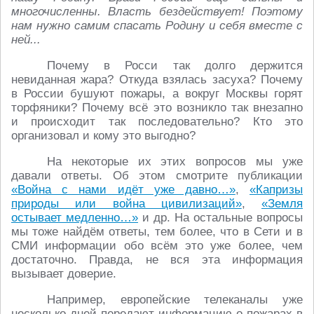
многочисленны. Власть бездействует! Поэтому
нам нужно самим спасать Родину и себя вместе с
ней...
Почему в Росси так долго держится
невиданная жара? Откуда взялась засуха? Почему
в России бушуют пожары, а вокруг Москвы горят
торфяники? Почему всё это возникло так внезапно
и происходит так последовательно? Кто это
организовал и кому это выгодно?
На некоторые их этих вопросов мы уже
давали ответы. Об этом смотрите публикации
«Война с нами идёт уже давно…»
,
«Капризы
природы или война цивилизаций»
,
«Земля
остывает медленно…»
и др. На остальные вопросы
мы тоже найдём ответы, тем более, что в Сети и в
СМИ информации обо всём это уже более, чем
достаточно. Правда, не вся эта информация
вызывает доверие.
Например, европейские телеканалы уже
несколько дней передают информацию о пожарах в