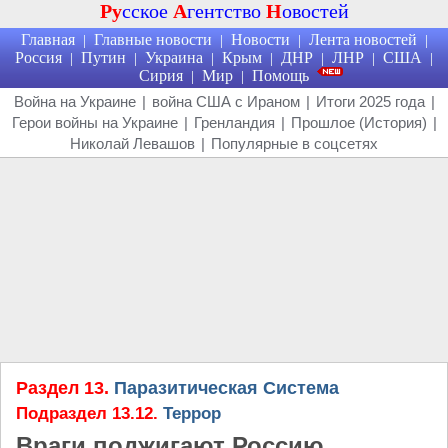
Ру
сское
А
гентство
Н
овостей
Главная
Главные новости
Новости
Лента новостей
|
|
|
|
Россия
Путин
Украина
Крым
ДНР
ЛНР
США
|
|
|
|
|
|
|
Сирия
Мир
Помощь
|
|
Война на Украине
|
война США с Ираном
|
Итоги 2025 года
|
Герои войны на Украине
|
Гренландия
|
Прошлое (История)
|
Николай Левашов
|
Популярные в соцсетях
Раздел 13.
Паразитическая Система
Подраздел 13.12.
Террор
Враги поджигают Россию