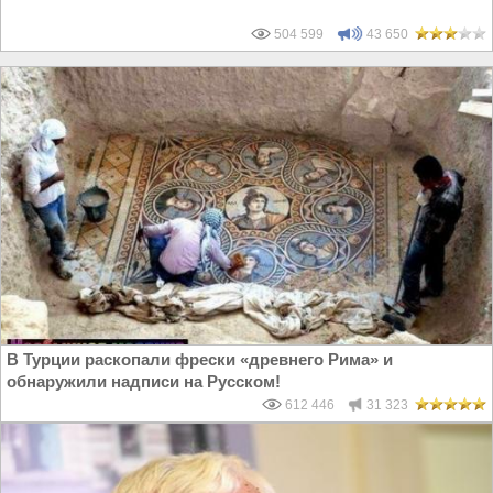
504 599
43 650
В Турции раскопали фрески «древнего Рима» и
обнаружили надписи на Русском!
612 446
31 323