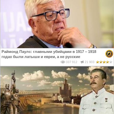
Раймонд Паулс: главными убийцами в 1917 – 1918
годах были латыши и евреи, а не русские
337 912
21 903