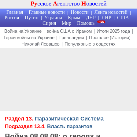
Ру
сское
А
гентство
Н
овостей
Главная
Главные новости
Новости
Лента новостей
|
|
|
|
Россия
Путин
Украина
Крым
ДНР
ЛНР
США
|
|
|
|
|
|
|
Сирия
Мир
Помощь
|
|
Война на Украине
|
война США с Ираном
|
Итоги 2025 года
|
Герои войны на Украине
|
Гренландия
|
Прошлое (История)
|
Николай Левашов
|
Популярные в соцсетях
Раздел 13.
Паразитическая Система
Подраздел 13.4.
Власть паразитов
Война 08.08.08: о героях и