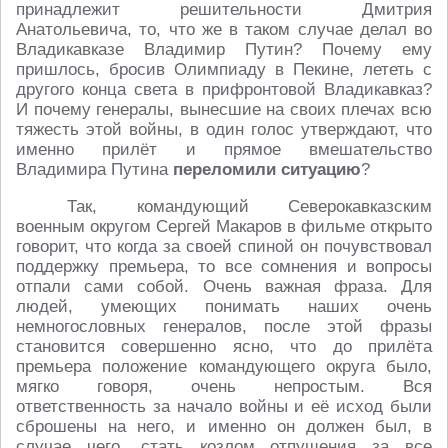
принадлежит решительности Дмитрия
Анатольевича, то, что же в таком случае делал во
Владикавказе Владимир Путин? Почему ему
пришлось, бросив Олимпиаду в Пекине, лететь с
другого конца света в прифронтовой Владикавказ?
И почему генералы, вынесшие на своих плечах всю
тяжесть этой войны, в один голос утверждают, что
именно прилёт и прямое вмешательство
Владимира Путина
переломили ситуацию
?
Так, командующий Северокавказским
военным округом Сергей Макаров в фильме открыто
говорит, что когда за своей спиной он почувствовал
поддержку премьера, то все сомнения и вопросы
отпали сами собой. Очень важная фраза. Для
людей, умеющих понимать наших очень
немногословных генералов, после этой фразы
становится совершенно ясно, что до прилёта
премьера положение командующего округа было,
мягко говоря, очень непростым. Вся
ответственность за начало войны и её исход были
сброшены на него, и именно он должен был, в
случае чего, стать козлом отпущения за все