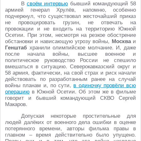
В
своём интервью
бывший командующий 58
армией генерал Хрулёв, напомню, особенно
подчеркнул, что существовал жесточайший приказ
не провоцировать грузин, не отвечать на
провокации и не входить на территорию Южной
Осетии. При этом, несмотря на резкое обострение
обстановки и нависающую угрозу войны,
Москва
и
Генштаб
хранили олимпийское молчание. И, даже
после начала войны, высшее военное и
политическое руководство России не спешило
вмешаться в ситуацию. Северокавказский округ и
58 армия, фактически, на свой страх и риск начали
действовать по разработанным ранее на случай
войны планам и, по сути,
в одиночку провёли всю
операцию
в Южной Осетии. Об этом же в фильме
говорит и бывший командующий СКВО Сергей
Макаров.
Допуская некоторые простительные для
людей далёких от военного дела ошибки в оценке
потерянного времени, авторы фильма правы в
главном – время действительно было упущено.