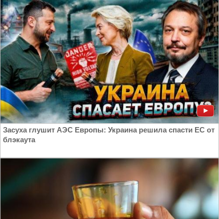
|
Грузия и Россия
Засуха глушит АЭС Европы: Украина решила спасти ЕС от
блэкаута