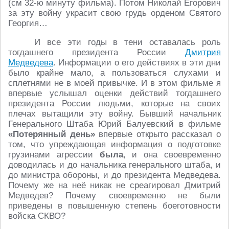
(см 32-ю минуту фильма). Потом Николай Егорович
за эту войну украсит свою грудь орденом Святого
Георгия…
И все эти годы в тени оставалась роль
тогдашнего президента России
Дмитрия
Медведева
. Информации о его действиях в эти дни
было крайне мало, а пользоваться слухами и
сплетнями не в моей привычке. И в этом фильме я
впервые услышал оценки действий тогдашнего
президента России людьми, которые на своих
плечах вытащили эту войну. Бывший начальник
Генерального Штаба Юрий Балуевский в фильме
«Потерянный день»
впервые открыто рассказал о
том, что упреждающая информация о подготовке
грузинами агрессии
была
, и она своевременно
доводилась и до начальника генерального штаба, и
до министра обороны, и до президента Медведева.
Почему же на неё никак не среагировал Дмитрий
Медведев? Почему своевременно не были
приведены в повышенную степень боеготовности
войска СКВО?