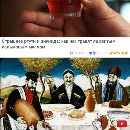
Страшнее ртути и цианида: как нас травят ядовитым
пальмовым маслом
77 660
10 996