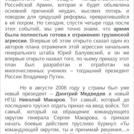
Российской Армии, которая и будет объявлена
основной причиной неудач, высоких потерь и
поводом для грядущей реформы, превратившейся
в её погром. Но сегодня, спустя четыре года после
этих событий, мы уже точно знаем, что
армия
была полностью готова к отражению грузинской
агрессии
. Впервые об этом открыто сказал один из
авторов плана отражения этой агрессии начальник
генерального штаба Юрий Балуевский, и он же
впервые открыто назвал того, по чьему приказу этот
план был разработан и отработан на
многочисленных учениях – тогдашний президент
России Владимир Путин.
Но в августе 2008 году у страны был уже
новый президент –
Дмитрий Медведев
и новый
НГШ
Николай Макаров
. Тот самый, который до
последнего трусил отдать приказ на ввод войск. Тот
самый, который на обращение командующего
округом генерала Сергея Макарова, о приказе
начать боевые действия трусливо буркнул «Ты
командующий округом, ты и принимай решения…»