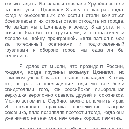
только гадать. Батальоны генерала Хрулёва вышли
на подступы к Цхинвалу 8 августа, как раз тогда,
когда у оборонявших его осетин стали кончаться
боеприпасы и их отряды стали отходить из города.
Не выйди мы к Цхинвалу к вечеру 8 августа, и к
ночи он был бы взят грузинами, и это фактически
делало бы войну проигранной. Ввязываться в бои
за потерянный осетинами и подготовленный
грузинами к обороне город мы едва ли бы
решились…
Я далёк от мысли, что президент России,
«ждал», когда грузины возьмут Цхинвал
, но
слишком уж всё как-то странно совпадает. К тому
же, не раз за предыдущие годы мы все были
свидетелями того, как российская либеральная
верхушка вероломно сдавала друзей и союзников.
Можно вспомнить Сербию, можно вспомнить Ирак.
И тогдашняя практика «пережить» разгром
союзника, вяло позаявляв протесты тогда, когда они
уже ничего не значили, нам очень хорошо памятна.
Но тут мы уходим в область конспирологии,