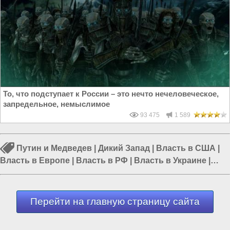
То, что подступает к России – это нечто нечеловеческое,
запредельное, немыслимое
93 475
1 589
Путин и Медведев
|
Дикий Запад
|
Власть в США
|
Власть в Европе
|
Власть в РФ
|
Власть в Украине
|
Политика в мире
Перейти на главную страницу сайта