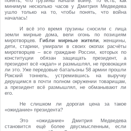
понять, что грузины начали войну. То есть, как
минимум несколько часов у Дмитрия Медведева
ушло только на то, чтобы понять, что война
началась!
И всё это время грузины сносили с лица
земли мирные дома, вели огонь по позициям
миротворцев.
Гибли мирные жители
, женщины,
дети, старики, умирали в своих окопах расчёты
миротворцев – все граждане России, которых по
конституции обязан защищать президент, а
президент всё «ждал» и размышлял, не провокация
ли это. Уже передовые батальоны 58 армии прошли
Рокский тоннель, устремившись на выручку
дерущимся в почти полном окружении товарищам,
а президент всё размышлял, не обманывают ли
его.
Не слишком ли дорогая цена за такое
«ожидание» президента?
Это «ожидание» Дмитрия Медведева
становится ещё более двусмысленным, если