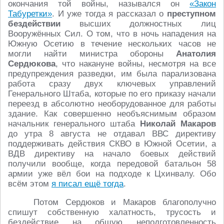
окончания той войны, назывался он
«Закон
Табуретки»
. И уже тогда я рассказал о
преступном
бездействии
высших должностных лиц
Вооружённых Сил. О том, что в ночь нападения на
Южную Осетию в течение нескольких часов не
могли найти министра обороны
Анатолия
Сердюкова
, что накануне войны, несмотря на все
предупреждения разведки, им была парализована
работа сразу двух ключевых управлений
Генерального Штаба, которые по его приказу начали
переезд в абсолютно необорудованное для работы
здание. Как совершенно необъяснимым образом
начальник генерального штаба
Николай Макаров
до утра 8 августа не отдавал ВВС директиву
поддерживать действия СКВО в Южной Осетии, а
ВДВ директиву на начало боевых действий
получили вообще, когда передовой батальон 58
армии уже вёл бои на подходе к Цхинвалу. Обо
всём этом
я писал ещё тогда
.
Потом Сердюков и Макаров благополучно
спишут собственную халатность, трусость и
бездействие на общую неподготовленность