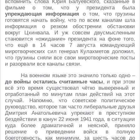
вспомнить слова Юрия Балуевского, сказанные в
фильме о том, что у президента была
упреждающая информация
о том, что грузины
готовятся начать войну, что по всем каналам шла
информация о резком обострении обстановки
вокруг Цхинвала. И уж совсем двусмысленным
становится «ожидание» президента на фоне того,
что ещё в 14 часов 7 августа командующий
миротворческих сил генерал Кулахметов доложил,
что грузины сняли все свои миротворческие посты
и разорвали все каналы связи.
На военном языке это значило только одно –
до войны остались считанные часы
, и при этом
всё это время существовал чётко выверенный и
отработанный по минутам план действий на этот
случай. Напомню, что советское политическое
руководство, которое так часто либеральные друзья
Дмитрия Анатольевича упрекают в преступном
бездействии в канун 22 июня 1941 года, в ситуации
куда более драматичной и неясной, приняло
решение о приведении войск в полную
боеготовность, как минимум, за шесть часов до