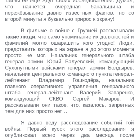
тайны её ещё ждут своих исследователей. Думал,
что начнётся очередная банальщина и
пережёвывание давно известных фактов, но со
второй минуты я буквально прирос к экрану!
В фильме о войне с Грузией рассказывали
такие люди
, что само упоминание их должностей и
фамилий могло ошарашить кого угодно! Люди,
представить которых на экране я до этого момента
просто не мог. Начальник генерального штаба
генерал армии Юрий Балуевский, командующий
Сухопутными войсками генерал армии Болдырев,
начальник центрального командного пункта генерал-
лейтенант Владимир Гошкодёра, начальник
главного оперативного управления генерального
штаба генерал-лейтенант Валерий Запаренко,
командующий СКВО Сергей Макаров. И
рассказывали они такое, что, казалось, запретных
тем для них просто нет…
Я давно веду расследование событий той
войны. Первый кусок этого расследования я
опубликовал всего через два месяца после