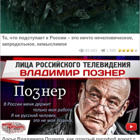
То, что подступает к России – это нечто нечеловеческое,
запредельное, немыслимое
93 493
1 589
Досье Владимира Познера, как отпетый русофоб воюет с