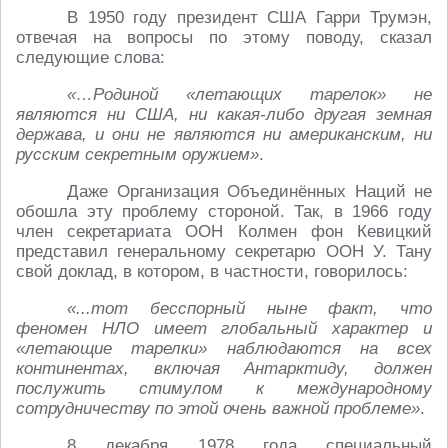
В 1950 году президент США Гарри Трумэн,
отвечая на вопросы по этому поводу, сказал
следующие слова:
«…Родиной «летающих тарелок» не
являются ни США, ни какая-либо другая земная
держава, и они не являются ни американским, ни
русским секретным оружием»
.
Даже Организация Объединённых Наций не
обошла эту проблему стороной. Так, в 1966 году
член секретариата ООН Колмен фон Кевицкий
представил генеральному секретарю ООН У. Тану
свой доклад, в котором, в частности, говорилось:
«...тот бесспорный ныне факт, что
феномен НЛО имеет глобальный характер и
«летающие тарелки» наблюдаются на всех
континентах, включая Антарктиду, должен
послужить стимулом к международному
сотрудничеству по этой очень важной проблеме»
.
8 декабря 1978 года специальный