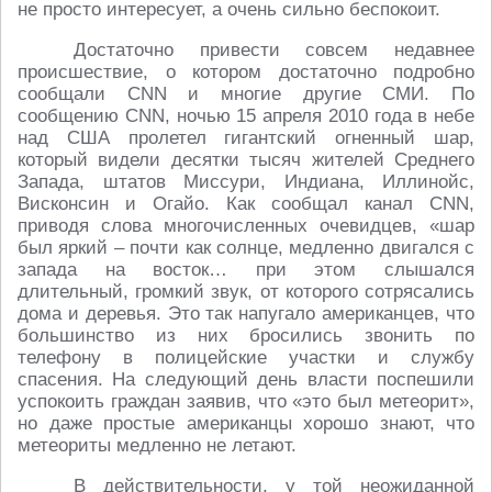
не просто интересует, а очень сильно беспокоит.
Достаточно привести совсем недавнее
происшествие, о котором достаточно подробно
сообщали CNN и многие другие СМИ. По
сообщению CNN, ночью 15 апреля 2010 года в небе
над США пролетел гигантский огненный шар,
который видели десятки тысяч жителей Среднего
Запада, штатов Миссури, Индиана, Иллинойс,
Висконсин и Огайо. Как сообщал канал CNN,
приводя слова многочисленных очевидцев, «шар
был яркий – почти как солнце, медленно двигался с
запада на восток… при этом слышался
длительный, громкий звук, от которого сотрясались
дома и деревья. Это так напугало американцев, что
большинство из них бросились звонить по
телефону в полицейские участки и службу
спасения. На следующий день власти поспешили
успокоить граждан заявив, что «это был метеорит»,
но даже простые американцы хорошо знают, что
метеориты медленно не летают.
В действительности, у той неожиданной