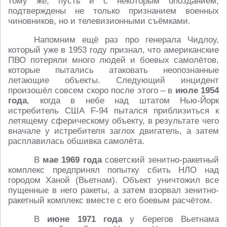
тому же, пусть и с некоторым опозданием,
подтверждены не только признанием военных
чиновников, но и телевизионными съёмками.
Напомним ещё раз про генерала Чидлоу,
который уже в 1953 году признал, что американские
ПВО потеряли много людей и боевых самолётов,
которые пытались атаковать неопознанные
летающие объекты. Следующий инцидент
произошёл совсем скоро после этого – в
июле 1954
года
, когда в небе над штатом Нью-Йорк
истребитель США F-94 пытался приблизиться к
летящему сферическому объекту, в результате чего
вначале у истребителя заглох двигатель, а затем
расплавилась обшивка самолёта.
В
мае 1969 года
советский зенитно-ракетный
комплекс предпринял попытку сбить НЛО над
городом Ханой (Вьетнам). Объект уничтожил все
пущенные в него ракеты, а затем взорвал зенитно-
ракетный комплекс вместе с его боевым расчётом.
В
июне 1971 года
у берегов Вьетнама