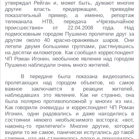
утверждал Рейган и, может быть, думают многие
другие власть предержащие, приведём
показательный пример, а именно, репортаж
телеканала НТВ, передача «Чрезвычайное
происшествие» от 22.04.2008 года. Над
подмосковным городом Пушкино пролетели друг за
другом около 40 красно-оранжевых шаров. Они
летели двумя большими группами, растянувшись
на десятки километров. Как сообщил корреспондент
ЧП Роман Игонин, необычное явление над городом
Пушкино наблюдали очень много жителей.
В передаче была показана видеозапись
пролетающих над городом объектов, но самое
важное заключается в реакции жителей,
наблюдавших это явление. Как ни странно, она
была полярно противоположной у многих из них.
Как говорили очевидцы и корреспондент ЧП Роман
Игонин, одни радовались и даже находились в
состоянии некоего необъяснимого восторга: «вот,
наконец-то прилетели!» Многие другие, которые
видели то же самое, панически испугались до такой
степени, что им становилось плохо и приходилось