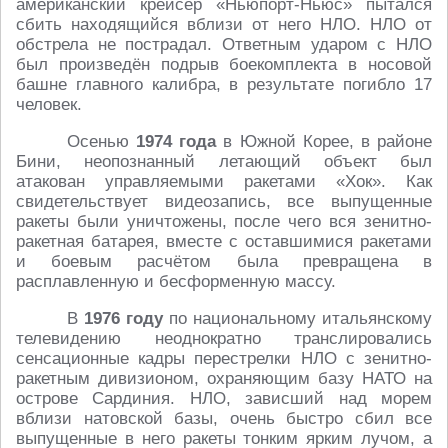
американский крейсер «Ньюпорт-Ньюс» пытался
сбить находящийся вблизи от него НЛО. НЛО от
обстрела не пострадал. Ответным ударом с НЛО
был произведён подрыв боекомплекта в носовой
башне главного калибра, в результате погибло 17
человек.
Осенью
1974 года
в Южной Корее, в районе
Бини, неопознанный летающий объект был
атакован управляемыми ракетами «Хок». Как
свидетельствует видеозапись, все выпущенные
ракеты были уничтожены, после чего вся зенитно-
ракетная батарея, вместе с оставшимися ракетами
и боевым расчётом была превращена в
расплавленную и бесформенную массу.
В
1976 году
по национальному итальянскому
телевидению неоднократно транслировались
сенсационные кадры перестрелки НЛО с зенитно-
ракетным дивизионом, охраняющим базу НАТО на
острове Сардиния. НЛО, зависший над морем
вблизи натовской базы, очень быстро сбил все
выпущенные в него ракеты тонким ярким лучом, а