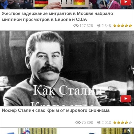
Жёсткое задержание мигрантов в Москве набрало
миллион просмотров в Европе и США
127 328
2 348
Иосиф Сталин спас Крым от мирового сионизма
75 398
2 013