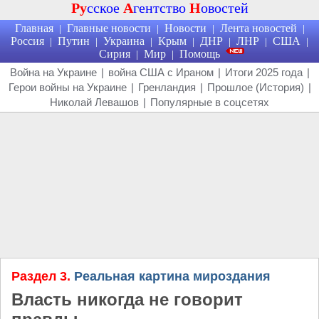
Ру
сское
А
гентство
Н
овостей
Главная
Главные новости
Новости
Лента новостей
|
|
|
|
Россия
Путин
Украина
Крым
ДНР
ЛНР
США
|
|
|
|
|
|
|
Сирия
Мир
Помощь
|
|
Война на Украине
|
война США с Ираном
|
Итоги 2025 года
|
Герои войны на Украине
|
Гренландия
|
Прошлое (История)
|
Николай Левашов
|
Популярные в соцсетях
Раздел 3.
Реальная картина мироздания
Власть никогда не говорит