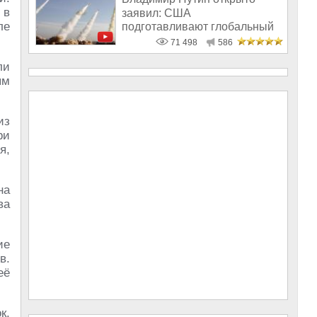
 в
заявил: США
ле
подготавливают глобальный
удар по России
71 498
586
ли
ым
из
ри
я,
на
ва
ие
в.
её
к,