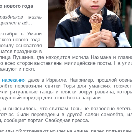
о нового года
раздников жизнь
ащается в ад…
ентября в Умани
кого нового года.
могилу основателя
чатся праздники в
улица Пушкина, где находится могила Нахмана и главн
Со всех сторон выставлены милицейские посты. На ули
анцуют и поют.
 нарекания
даже в Израиле. Например, прошлой осен
олёте перевозили свитки Торы для уманских торжест
или ритуальные танцы и пляски вокруг раввина, котор
оздушный коридор для этого борта закрыли.
 и выяснилось, что свиткам Торы не позволено лететь
тотчас были переведены в другой салон самолёта, и
и
, сообщает портал Свободная пресса.
Хасиды обустраивают ночлег на улице, перед подъездам