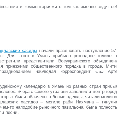
ностями и комментариями о том как именно ведут се
ацлавские хасиды
начали праздновать наступление 57
ы. Для этого в Умань прибыло рекордное количест
стретили представители Всеукраинского объединен
я приезжими общественного порядка в городе. Мити
празднованием наблюдал корреспондент «Ъ» Арт
иудейскому календарю в Умань из разных стран прибы
человек. Вчера с самого утра они заполнили центр город
которых были облачены в белые одежды, читали молитв
цлавских хасидов – могиле раби Нахмана – тянули
 чем-то наподобие рыночного павильона, была полност
ли песни.