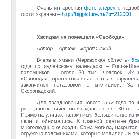
Очень интересная
фотогалерея
с подроб
гости Украины –
http://bigpicture.ru/?p=212000
Хасидам не помешала «Свобода»
Автор – Артём Скоропадский
Вчера в Умани (Черкасская область)
бр
года по иудейскому календарю – Рош-а-Шан
паломников – около 30 тыс. человек. Их в
«Свобода», протестовавшие против нарушени
закончился потасовкой с милицией. За 
Скоропадский.
Для празднования нового 5772 года по 
рекордное количество хасидов – около 30 тыс. 
Прямо на улицах паломники, большинство из 
пели и обнимались. К главной святыне бра
многолюдные очереди. Сама могила, накрытая
окружена паломниками, которые молились и пе