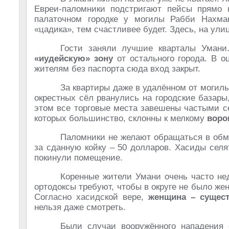
Евреи-паломники подстригают пейсы прямо 
палаточном городке у могилы Рабби Нахма
«цадика», тем счастливее будет. Здесь, на ул
Гости заняли лучшие кварталы Умани
«иудейскую» зону
от остального города. В о
жителям без паспорта сюда вход закрыт.
За квартиры даже в удалённом от могилы
окрестных сёл рванулись на городские базары
этом все торговые места завешены частыми с
которых большинство, склонны к мелкому
воро
Паломники не желают обращаться в обм
за сданную койку – 50 долларов. Хасиды селят
покинули помещение.
Коренные жители Умани очень часто не
ортодоксы требуют, чтобы в округе не было жен
Согласно хасидской вере,
женщина – сущест
нельзя даже смотреть.
Были случаи вооружённого нападения 