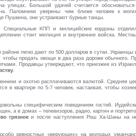
на улицах. Большой удачей считается обосноваться
на. Паломники уверены: чем ближе человек к моги
ице Пушкина, они устраивают бурные танцы.
. Специальные КПП и милицейские кордоны отдели
цеплении стоит милиция и внутренние войска. Местн
 районе легко дают по 500 долларов в сутки. Украинцы 
, чтобы продать овощи в два раза дороже обычного. П
етками. Продавцы утверждают, что приезжие из Израил
вству
.
енники и охотно расплачиваются валютой. Средняя це
ся в квартире по 5-7 человек, настаивая, чтобы хозяе
довольны специфическим поведением гостей. Иудейск
щин, а в домах – телевизоров, радио, картин и портрето
во грязное
и после наступления Рош Ха-Шаны на н
особо ревностных «верующих» на молодых уманчано