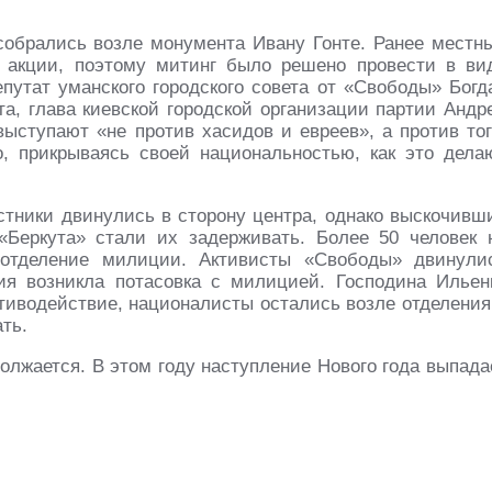
собрались возле монумента Ивану Гонте. Ранее местн
 акции, поэтому митинг было решено провести в ви
путат уманского городского совета от «Свободы» Богд
та, глава киевской городской организации партии Андр
выступают «не против хасидов и евреев», а против тог
, прикрываясь своей национальностью, как это дела
стники двинулись в сторону центра, однако выскочивш
Беркута» стали их задерживать. Более 50 человек 
 отделение милиции. Активисты «Свободы» двинули
ия возникла потасовка с милицией. Господина Ильен
отиводействие, националисты остались возле отделения
ть.
лжается. В этом году наступление Нового года выпада