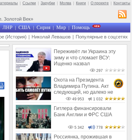
материалы
|
Ссылки
|
Зарубки
|
Молва
|
Книги
|
О проекте
|
Контакты
. Золотой Век»
ЛНР
США
Сирия
Мир
Помощь
|
|
|
|
е (История)
|
Николай Левашов
|
Популярные в соцсетях
Переживёт ли Украина эту
зиму и что сломает ВСУ:
Ищенко назвал
единственное решение
297
Охота на Президента
Владимира Путина. Акт
следующий, но далеко не
последний
49 953
1 032
Гитлера финансировали
Банк Англии и ФРС США
5 342
778
Россиянка, прожившая в