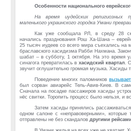
Особенности национального еврейског
На время иудейских религиозных п
маленького украинского городка Умани превр
Как уже сообщала РЛ, в среду 28 с
начались празднования Рош Ха-Шана – еврейс
25 тысяч иудеев со всего мира съехались на 
браславского хасидизма Рабби Нахмана. Закон
шабат – в субботу, 1 октября. На это время 
синагога превратилась в
хасидский квартал
. 
звучит оглушительно громкая музыка. Хасиды т
Поведение многих паломников
вызывает
был сорван авиарейс Тель-Авив-Киев. В сам
Сначала на посадке пассажиров хасиды устро
нёс свитки. Торопить процесс было нельзя, и в
Затем хасиды принялись рассаживаться,
одном салоне с «неправоверными», которые 
отправлены не без скандалов
другими рейсам
В Умани жилья на всех уже не хватает. 