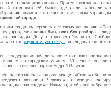
 против паломников-хасидов. Протест возглавила парт
совый сход жителей Умани, где люди жаловались 
 Израиля», «хамское отношение к местным украинцам
краинский город»
.
астники схода подверглись жестокому нападению. «Пос
з предупреждения
начал бить всех без разбора
– люд
щают очевидцы. Депутат горсовета Умани от «Свобод
хасидов как
«чужеземную секту»
, последователи котор
вые задержания начались после того, как националис
и маршем по городским улицам. 50 человек увезли 
з главных спикеров партии Андрей Ильенко.
лен, однако молодёжная организация «Сокол» объявила
асидского произвола. Черкасская оппозиция планиру
ь хасидам прах «цадика» Нахмана, чтобы они забрали е