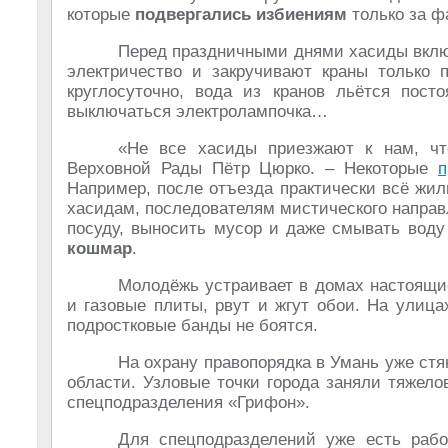
которые
подвергались избиениям
только за ф
Перед праздничными днями хасиды включ
электричество и закручивают краны только п
круглосуточно, вода из кранов льётся пост
выключаться электролампочка…
«Не все хасиды приезжают к нам, чт
Верховной Рады Пётр Цюрко. – Некоторые
п
Например, после отъезда практически всё жил
хасидам, последователям мистического направ
посуду, выносить мусор и даже смывать воду
кошмар
.
Молодёжь устраивает в домах настоящие
и газовые плиты, рвут и жгут обои. На улиц
подростковые банды не боятся.
На охрану правопорядка в Умань уже ст
области. Узловые точки города заняли тяжел
спецподразделения «Грифон».
Для спецподразделений уже есть рабо