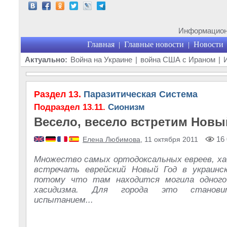
Информационн
Главная
Главные новости
Новости
|
|
Актуально:
Война на Украине
|
война США с Ираном
|
Раздел 13.
Паразитическая Система
Подраздел 13.11.
Сионизм
Весело, весело встретим Новы
16 
Елена Любимова
, 11 октября 2011
Множество самых ортодоксальных евреев, ха
встречать еврейский Новый Год в украинск
потому что там находится могила одного
хасидизма. Для города это станови
испытанием...