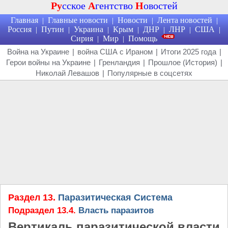
Ру
сское
А
гентство
Н
овостей
Главная
Главные новости
Новости
Лента новостей
|
|
|
|
Россия
Путин
Украина
Крым
ДНР
ЛНР
США
|
|
|
|
|
|
|
Сирия
Мир
Помощь
|
|
Война на Украине
|
война США с Ираном
|
Итоги 2025 года
|
Герои войны на Украине
|
Гренландия
|
Прошлое (История)
|
Николай Левашов
|
Популярные в соцсетях
Раздел 13.
Паразитическая Система
Подраздел 13.4.
Власть паразитов
Вертикаль паразитической власти