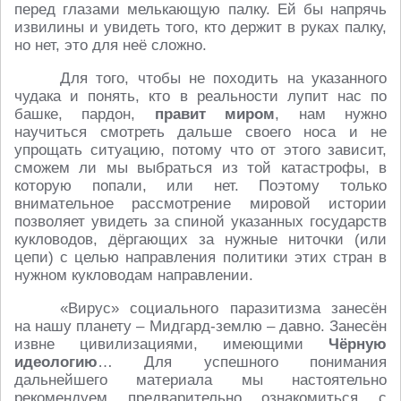
перед глазами мелькающую палку. Ей бы напрячь
извилины и увидеть того, кто держит в руках палку,
но нет, это для неё сложно.
Для того, чтобы не походить на указанного
чудака и понять, кто в реальности лупит нас по
башке, пардон,
правит миром
, нам нужно
научиться смотреть дальше своего носа и не
упрощать ситуацию, потому что от этого зависит,
сможем ли мы выбраться из той катастрофы, в
которую попали, или нет. Поэтому только
внимательное рассмотрение мировой истории
позволяет увидеть за спиной указанных государств
кукловодов, дёргающих за нужные ниточки (или
цепи) с целью направления политики этих стран в
нужном кукловодам направлении.
«Вирус» социального паразитизма занесён
на нашу планету – Мидгард-землю – давно. Занесён
извне цивилизациями, имеющими
Чёрную
идеологию
… Для успешного понимания
дальнейшего материала мы настоятельно
рекомендуем предварительно ознакомиться с