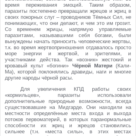
время переживания эмоций. Таким образом,
паразиты постепенно превращали жрецов и жриц в
своих покорных слуг – проводников Тёмных Сил, не
понимающих, что они делают, и чем это им грозит.
Со временем жрицы, напрямую управляемые
паразитами, называвшими себя богами, были
вынуждены начать приносить человеческие жертвы,
т.к. во время жертвоприношения отдавалось просто
море энергии и жертвой, и зрителями, и
участниками действа. Так «возник» жестокий и
кровавый культ «богини»
Чёрной Матери
(Кали-
Ма), которой поклонялись дравиды, наги и многие
другие народы чёрной расы.
Для увеличения КПД работы своих
«кормильцев», паразиты использовали
дополнительные природные возможности, всегда
существовавшие на Мидгарде. Они находили на
местности определённые места входа и выхода
потоков первоматерий, в которых паранормальные
способности их жриц и жрецов становились
сильнее (т.н. «места силы», в этих местах