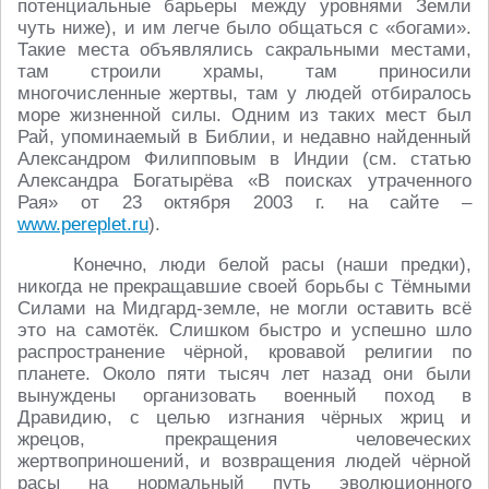
потенциальные барьеры между уровнями Земли
чуть ниже), и им легче было общаться с «богами».
Такие места объявлялись сакральными местами,
там строили храмы, там приносили
многочисленные жертвы, там у людей отбиралось
море жизненной силы. Одним из таких мест был
Рай, упоминаемый в Библии, и недавно найденный
Александром Филипповым в Индии (см. статью
Александра Богатырёва «В поисках утраченного
Рая» от 23 октября 2003 г. на сайте –
www.pereplet.ru
).
Конечно, люди белой расы (наши предки),
никогда не прекращавшие своей борьбы с Тёмными
Силами на Мидгард-земле, не могли оставить всё
это на самотёк. Слишком быстро и успешно шло
распространение чёрной, кровавой религии по
планете. Около пяти тысяч лет назад они были
вынуждены организовать военный поход в
Дравидию, с целью изгнания чёрных жриц и
жрецов, прекращения человеческих
жертвоприношений, и возвращения людей чёрной
расы на нормальный путь эволюционного