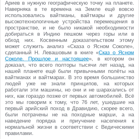
Ариев в нужную географическую точку на планете.
Наверняка в те времена на Земле ещё вовсю
использовались вайтманы, вайтмары и другие
высокотехнологичные устройства перемещения в
пространстве, и не было никакой необходимости
добираться в Индию пешком через горы или в
обход них. Косвенным доказательством этому
может служить анализ «Сказа о Ясном Соколе»,
сделанный Н. Левашовым в книге «
Сказ о Ясном
Соколе. Прошлое и настоящее
», в котором он
доказал, что всего полторы тысячи лет назад, на
нашей планете ещё были привычными полёты на
вайтманах и вайтмарах. В это время большинство
людей уже не знали принципов, на которых
работали эти машины, но они и не шарахались от
них, как гораздо позже от первых автомобилей. Всё
это мы говорим к тому, что 76 лет, ушедшие на
первый арийский поход в Дравидию, скорее всего,
были потрачены не на походные марши, а на
наведение порядка и приучение населения к
нормальной жизни в соответствии с Ведическими
правилами.