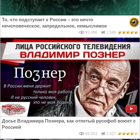
То, что подступает к России – это нечто
нечеловеческое, запредельное, немыслимое
93 496
1 589
Досье Владимира Познера, как отпетый русофоб воюет с
Россией
65 653
1 427