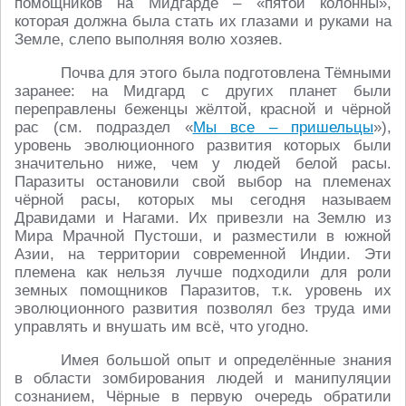
помощников на Мидгарде – «пятой колонны»,
которая должна была стать их глазами и руками на
Земле, слепо выполняя волю хозяев.
Почва для этого была подготовлена Тёмными
заранее: на Мидгард с других планет были
переправлены беженцы жёлтой, красной и чёрной
рас (см. подраздел «
Мы все – пришельцы
»),
уровень эволюционного развития которых были
значительно ниже, чем у людей белой расы.
Паразиты остановили свой выбор на племенах
чёрной расы, которых мы сегодня называем
Дравидами и Нагами. Их привезли на Землю из
Мира Мрачной Пустоши, и разместили в южной
Азии, на территории современной Индии. Эти
племена как нельзя лучше подходили для роли
земных помощников Паразитов, т.к. уровень их
эволюционного развития позволял без труда ими
управлять и внушать им всё, что угодно.
Имея большой опыт и определённые знания
в области зомбирования людей и манипуляции
сознанием, Чёрные в первую очередь обратили