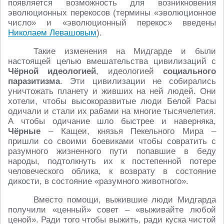
появляется возможность для возникновения
эволюционных перекосов (термины «эволюционное
число» и «эволюционный перекос» введены
Николаем Левашовым
).
Такие изменения на Мидгарде и были
настоящей целью вмешательства цивилизаций с
Чёрной
идеологией
, идеологией
социального
паразитизма
. Эти цивилизации не собирались
уничтожать планету и живших на ней людей. Они
хотели, чтобы высокоразвитые люди Белой Расы
одичали и стали их рабами на многие тысячелетия.
А чтобы одичание шло быстрее и наверняка,
Чёрные
– Кащеи, князья Пекельного Мира –
пришли со своими боевиками чтобы совратить с
разумного жизненного пути попавшие в беду
народы, подтолкнуть их к постепенной потере
человеческого облика, к возврату в состояние
дикости, в состояние «разумного животного».
Вместо помощи, выжившие люди Мидгарда
получили «ценный» совет – «выживайте любой
ценой». Ради того чтобы выжить, ради куска чистой