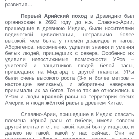
развития…
Первый Арийский поход
в Дравидию был
организован в 2692 году до н.э. Славяно-Арии,
пришедшие в древнюю Индию, были носителями
ведической цивилизации, несравнимо более
высокой, чем была у племён дравидов и нагов.
Аборигенов, несомненно, удивили знания и умения
белых людей, пришедших с севера. Особенно их
удивили непостижимые возможности УРов –
учителей и защитников людей белой расы,
пришедших на Мидгард с другой планеты. УРы
были очень высокого роста (3-х и более метров –
настоящие великаны), и аборигены наверняка
принимали их за богов. Точно так же относились к
УРам и люди
красной расы
на территории обеих
Америк, и люди
жёлтой расы
в древнем Китае.
Славяно-Арии, пришедшие в Индию спасать
племена чёрной расы от гибели, имели совсем
другой менталитет, не такой, какой был у индусов, и
далеко не такой, какой у нас сейчас. Они не