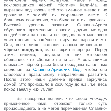
уничтожили чёрных колдунов, магов и жриц,
поклонявшихся чёрной «богине» Кали-Ма, не
вырезали под корень всё это змеиное гнездо и не
сровняли с землёй их сакральное место. К
большому сожалению, это было не в их правилах.
Высокий уровень развития Славяно-Ариев
обусловил применение совсем других методов
воздействия на врага и не предполагал массового
уничтожения заражённых вирусом паразитизма.
Они, всего лишь, изгнали главных виновников –
чёрных колдунов
, магов, жриц и жрецов! Перед
этим, видимо, получили от них «твёрдое»
обещание, что «больше ни-ни…». А оставшимся
племенам чёрной расы были переданы начальные
сведения из
Славяно-Арийских Вед
, чтобы они
следовали правильному направлению развития.
После этого наши далёкие предки вернулись
домой. Это произошло в 2616 году до н.э., т.е. весь
поход занял у них 76 лет.
Вы наверняка поняли, что слово «поход»,
применённое нами, отражает только суть
произошедшего, а не метод перемещения Славяно-