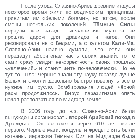
После ухода Славяно-Ариев древние индусы
некоторое время жили по ведическим принципам,
привитым им «белыми богами», но потом, после
смены нескольких поколений,
Тёмные Силы
вернули всё назад. Тысячелетняя муштра не
прошла даром для дравидов и нагов. Они
резонировали не с Ведами, а с культом
Кали-Ма
.
Славяно-Арии наивно думали, что если они
передадут аборигенам часть своих знаний, то те
сами сразу увидят некорректность своих прошлых
«увлечений» и станут жить по-человечески. Но не
тут-то было! Чёрные знали эту науку гораздо лучше
Белых и смогли довольно быстро повернуть всё в
нужное им русло. Зомбирование людей чёрной
расы продолжилось. Вирус паразитизма опять
начал расползаться по Мидгард-земле.
В 2006 году до н.э. Славяно-Арии были
вынуждены организовать
второй Арийский поход
в
Дравидию. Он состоялся через 610 лет после
первого. Чёрные маги, колдуны и жрецы опять были
изгнаны, иерархия Тёмных Сил на Мидгарде была