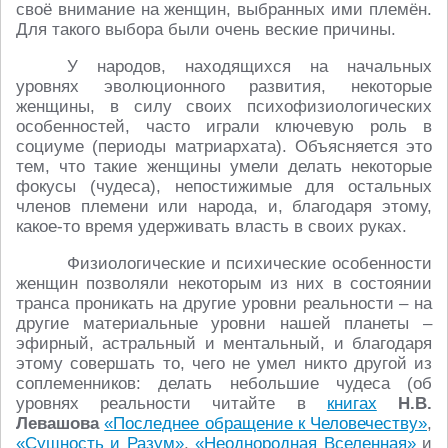
своё внимание на женщин, выбранных ими племён.
Для такого выбора были очень веские причины.
У народов, находящихся на начальных
уровнях эволюционного развития, некоторые
женщины, в силу своих психофизиологических
особенностей, часто играли ключевую роль в
социуме (периоды матриархата). Объясняется это
тем, что такие женщины умели делать некоторые
фокусы (чудеса), непостижимые для остальных
членов племени или народа, и, благодаря этому,
какое-то время удерживать власть в своих руках.
Физиологические и психические особенности
женщин позволяли некоторым из них в состоянии
транса проникать на другие уровни реальности – на
другие материальные уровни нашей планеты –
эфирный, астральный и ментальный, и благодаря
этому совершать то, чего не умел никто другой из
соплеменников: делать небольшие чудеса (об
уровнях реальности читайте в
книгах
Н.В.
Левашова
«Последнее обращение к Человечеству»
,
«Сущность и Разум»
,
«Неоднородная Вселенная»
и