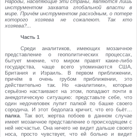
Народы, населяющие эти страны, являются лишь
инструментом захвата глобальной власти в
мире. Причём инструментом расходным, о потере
которого хозяева не сожалеют. Так кто
хозяева?...
Часть 1
Среди аналитиков, имеющих мозаичное
представление о геополитических процессах,
бытует мнение, что миром правят какие-либо
государства, чаще всего упоминаются США,
Британия и Израиль. В первом приближении,
причём в очень грубом приближении, это
действительно так. Но «аналитики», которые
серьёзно настаивают на этом, попадают почти в
анекдотическую ситуацию: представьте себе, что
один недочеловек лупит палкой по башке своего
сородича. И этот бедолага кричит, что его бьёт…
палка
. Так вот, жертва побоев в данном случае
имеет мозаичное представление о происходящем с
ней несчастье. Она ничего не видит дальше своего
носа, просто чувствует, что ей больно и видит