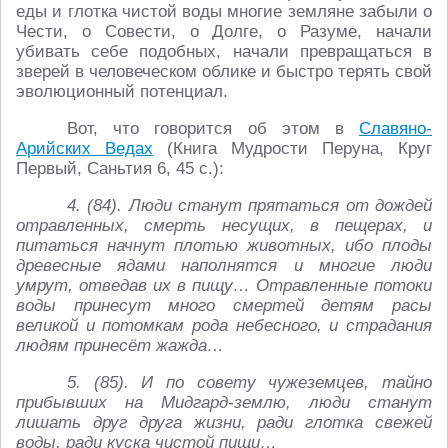
еды и глотка чистой воды многие земляне забыли о
Чести, о Совести, о Долге, о Разуме, начали
убивать себе подобных, начали превращаться в
зверей в человеческом облике и быстро терять свой
эволюционный потенциал.
Вот, что говорится об этом в
Славяно-
Арийских Ведах
(Книга Мудрости Перуна, Круг
Первый, Саньтия 6, 45 с.):
4. (84). Люди станут прятаться от дождей
отравленных, смерть несущих, в пещерах, и
питаться начнут плотью животных, ибо плоды
древесные ядами наполнятся и многие люди
умрут, отведав их в пищу… Отравленные потоки
воды принесут много смертей детям расы
великой и потомкам рода небесного, и страдания
людям принесёт жажда…
5. (85). И по совету чужеземцев, тайно
прибывших на Мидгард-землю, люди станут
лишать друг друга жизни, ради глотка свежей
воды, ради куска чистой пищи…