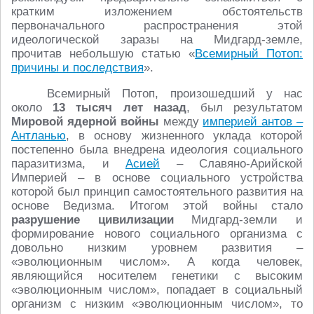
кратким изложением обстоятельств
первоначального распространения этой
идеологической заразы на Мидгард-земле,
прочитав небольшую статью «
Всемирный Потоп:
причины и последствия
».
Всемирный Потоп, произошедший у нас
около
13 тысяч лет назад
, был результатом
Мировой ядерной войны
между
империей антов –
Антланью
, в основу жизненного уклада которой
постепенно была внедрена идеология социального
паразитизма, и
Асией
– Славяно-Арийской
Империей – в основе социального устройства
которой был принцип самостоятельного развития на
основе Ведизма. Итогом этой войны стало
разрушение цивилизации
Мидгард-земли и
формирование нового социального организма с
довольно низким уровнем развития –
«эволюционным числом». А когда человек,
являющийся носителем генетики с высоким
«эволюционным числом», попадает в социальный
организм с низким «эволюционным числом», то