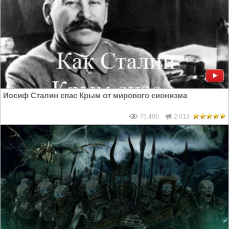
Иосиф Сталин спас Крым от мирового сионизма
75 400
2 013