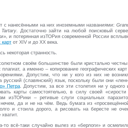
арт с нанесёнными на них иноземными названиями:
Gran
 Tartary
. Достаточно зайти на любой поисковый серве
нки», и потерянная изТОРия современной России всплыв
 карт
от XIV и до XX века.
сь некоторая странность.
бсолютном своём большинстве были кристально честны
к плагиат, а именно – копирование географических карт
рениями. Допустим, что ни у кого из них не возник
а русский (славянский) язык, поскольку были они «лен
го» Петра
. Допустим, за все эти столетия ни у одного 
вать карты самостоятельно, в силу своей «сирости
нам изТОРики – ретивые слуги социальных паразито
нечем, да и не на чём. Ведь бумага из «просвещённо
лго и стоила дорого, а рисовать на бересте не оче
 хватит.
да-то всё-таки случайно вылез из «берлоги» и осмелил