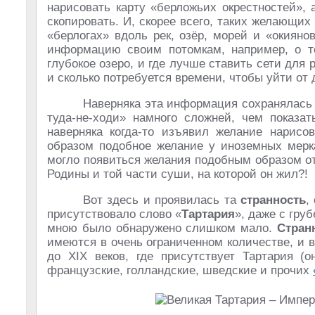
нарисовать карту «берложьих окрестностей», 
скопировать. И, скорее всего, таких желающих 
«берлогах» вдоль рек, озёр, морей и «окияно
информацию своим потомкам, например, о том
глубокое озеро, и где лучше ставить сети для 
и сколько потребуется времени, чтобы уйти от 
Наверняка эта информация сохранялась 
туда-не-ходи» намного сложней, чем показа
наверняка когда-то изъявил желание нарисо
образом подобное желание у иноземных мерка
могло появиться желания подобным образом от
Родины и той части суши, на которой он жил?!
Вот здесь и проявилась та
странность
,
присутствовало слово «
Тартария
», даже с гру
мною было обнаружено слишком мало.
Стран
имеются в очень ограниченном количестве, и 
до XIX веков, где присутствует Тартария (
французские, голландские, шведские и прочих