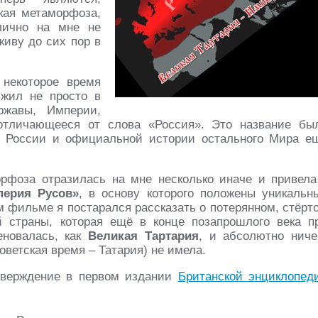
кая метаморфоза,
лично на мне не
живу до сих пор в
 некоторое время
 жил не просто в
ржавы, Империи,
отличающееся от слова «Россия». Это название бы
и России и официальной истории остального Мира е
орфоза отразилась на мне несколько иначе и привела
перия Русов»
, в основу которого положены уникальн
 фильме я постарался рассказать о потерянном, стёрт
 страны, которая ещё в конце позапрошлого века п
меновалась, как
Великая Тартария
, и абсолютно ниче
оветская время – Татария) не имела.
тверждение в первом издании
Британской энциклопед