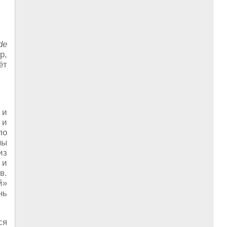
de
р,
ёт
 и
 и
ло
ны
из
 и
в.
й»
нь
ся