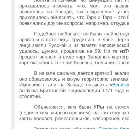
Логика изТОРиков тех минувших лет по
приходилось отвечать, что, мол, это наз
появилось на Западе, как сокращение утв
приходилось объяснять, что Тарх и Тара – это 
появлялись другие вопросы, например, откуда в
Подобное любопытство было крайне не
врагов и в поте лица трудились в лоне Церкв
лица земли Русской и из памяти человеческой,
удалось, думаю, процентов на 99. Но
те из
процент всплыл в виде карт Западных картог
карт оказались тысячи! Конечно, большинство и
В начале фильма даётся краткий анализ
оно образовалось и какую территорию занимал
Империю стали на Западе называть
«Велико
выпуска Британской энциклопедии 1771 года 
столетий.
Объясняется, кем были
УРы
на самом 
(ведическим мировоззрением) на систему мо
касты волхвов, ремесленников, хлеборобов, ско