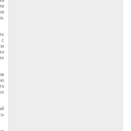
ка
ие
ше
а,
их
 с
им
ин
их
ов
ую
го
ых
ой
сь