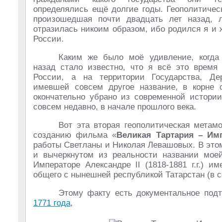
определялись ещё долгие годы. Геополитичес
произошедшая почти двадцать лет назад, 
отразилась никоим образом, ибо родился я и 
России.
Каким же было моё удивление, когда
назад стало известно, что я всё это время
России, а на территории Государства, Де
имевшей совсем другое название, в корне 
окончательно убрано из современной истори
совсем недавно, в начале прошлого века.
Вот эта вторая геополитическая метам
созданию фильма «
Великая Тартария – Им
работы Светланы и Николая Левашовых. В этом
и вычеркнутом из реальности названии моей
Императоре Александре II (1818-1881 г.г.) и
общего с нынешней республикой Татарстан (в с
Этому факту есть документальное под
1771 года
,