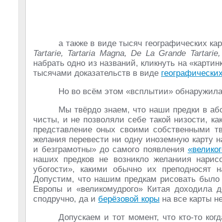
а также в виде тысяч географических к
Tartarie, Tartaria Magna, De La Grande Tartarie,
набрать одно из названий, кликнуть на «карти
тысячами доказательств в виде
географических
Но во всём этом «всплытии» обнаружила
Мы твёрдо знаем, что наши предки в а
чисты, и не позволяли себе такой низости, ка
представление оных своими собственными тво
желания перевести ни одну иноземную карту н
и безграмотны» до самого появления
«велико
наших предков не возникло желаниия нарисо
убогости», какими обычно их преподносят 
Допустим, что нашим предкам рисовать было 
Европы и «великомудрого» Китая доходила до
сподручно, да и
берёзовой коры
на все карты не
Допускаем и тот момент, что кто-то ког