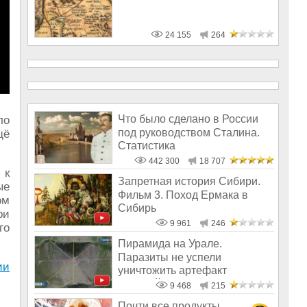
24 155
264
Что было сделано в России
ло
под руководством Сталина.
щё
Статистика
442 300
18 707
 к
Запретная история Сибири.
ые
Фильм 3. Поход Ермака в
ом
Сибирь
ри
9 961
246
го
Пирамида на Урале.
Паразиты не успели
ии
уничтожить артефакт
древней цивилизации
9 468
215
Почти все продукты