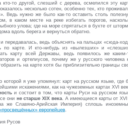
а кто-то другой, слезший с дерева, осмелился эту кар
оказалось несколько сотен, особенно тех, кто проживал
в». Ведь нужно же было как-то оставить столь полезн
, в каком месте на реке избегать порогов, насколь
рыбного улова; где на море спрятаться в бухте от шторм
дома вдоль берега и вернуться обратно.
и передавалась, ведь объяснять на пальцах «сюда-ход
ть по карте. И кто-нибудь из «вылезших» и «слезши
вать карту всей Державы, ведь появилось же каким-
торов и ортелиусов, почему же у русского человека 
образить на карте хотя бы приблизительно границы св
 о которой я уже упомянул: карт на русском языке, где 
бейшими искажениями, как на чужеземных картах XVI век
ность
и состоит в том, что карты Руси на русском язы
все они
не старше XIX века
. А имеющиеся карты от XVI
она же Славяно-Арийская Империя) сплошь иноземны
«просвещённых» европейцев
.