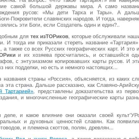
нятна. На вопрос: «что такое Тартария?» им наверня
вание самой большой державы мира. А само назван
ерждения русов: «Мы дети Тарха и Тары». А даль
Боги-Покровители славянских народов. И тогда, наверняк
зялись эти Боги, если Создатель один и един?..
удобным для
тех
изТОРиков
, которые обслуживали наш
и. И тогда им приказали стереть название «Тартария»
 а также со всех Русских географических карт. И это 
ТОРики
и их хозяева просчитались, и оставшийся од
рафов, с энтузиазмом копировавших карты русов. И эт
з них подделки, но есть и немного настоящих...
 названия страны «Россия», объясняется, из каких сл
а эта страна. Дальше рассказано, как Славяно-Арийск
й Тартарией»
, представлены доказательства из перво
издания, и многочисленные географические карты разн
деле, и какое влияние они оказали своей культ’УР
ральных и духовных ценностей славян. Как появили
товодов, и племена скоттов, полян, древлян...