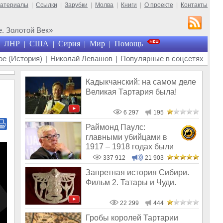
материалы
|
Ссылки
|
Зарубки
|
Молва
|
Книги
|
О проекте
|
Контакты
. Золотой Век»
ЛНР
США
Сирия
Мир
Помощь
|
|
|
|
е (История)
|
Николай Левашов
|
Популярные в соцсетях
Кадыкчанский: на самом деле
Великая Тартария была!
6 297
195
Раймонд Паулс:
главными убийцами в
1917 – 1918 годах были
латыши и евреи, а не русс
337 912
21 903
Запретная история Сибири.
Фильм 2. Татары и Чуди.
22 299
444
Гробы королей Тартарии