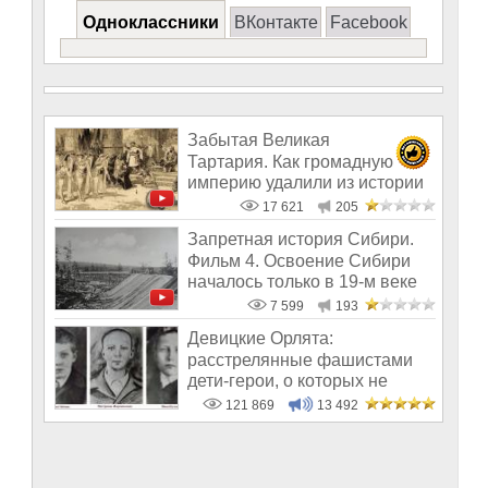
Одноклассники
ВКонтакте
Facebook
Забытая Великая
Тартария. Как громадную
империю удалили из истории
17 621
205
Запретная история Сибири.
Фильм 4. Освоение Сибири
началось только в 19-м веке
7 599
193
Девицкие Орлята:
расстрелянные фашистами
дети-герои, о которых не
рассказывают в шк
121 869
13 492