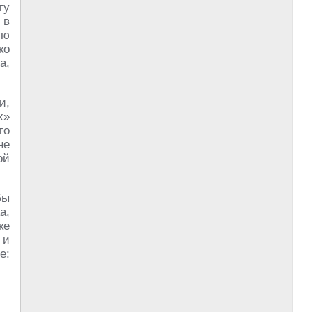
ту
 в
ую
ко
а,
и,
х»
то
не
ой
бы
а,
ке
 и
е: