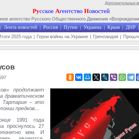
Дополнительные 
Ру
сское
А
гентство
Н
овостей
ое агентство Русского Общественного Движения «Возрождение
Лента новостей
Россия
Путин
Украина
Крым
ДНР
|
|
|
|
|
|
|
Итоги 2025 года
|
Герои войны на Украине
|
Гренландия
|
Прошло
усов
597
ов» продолжает
ма драматическом
я Тартария – это
онии предков...
онце 1991 года
за проснулось 27
епонятно кем. И
перь являются,