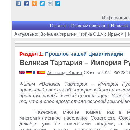
Информационн
Главная
Главные новости
Новости
|
|
Актуально:
Война на Украине
|
война США с Ираном
|
Раздел 1.
Прошлое нашей Цивилизации
Великая Тартария – Империя Р
222 
Александр Атакин
, 23 июня 2011
Фильм «Великая Тартария – Империя Рус
правдивый рассказ об интереснейшем и весь
прошлом нашей земной цивилизации. Велика
то, что в своё время стало основой земной кол
Наверное, многие помнят, как в к
многомиллионное население Советского Сою
декабря уже не советскими людьми, а н
гражданами какого государства они те