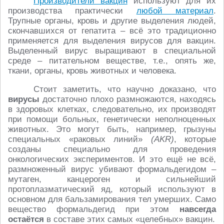
Производители вакцин
используют для их
производства практически
любой материал
.
Трупные органы, кровь и другие выделения людей,
скончавшихся от гепатита – всё это традиционно
применяется для выделения вирусов для вакцин.
Выделенный вирус выращивают в специальной
среде – питательном веществе, т.е., опять же,
ткани, органы, кровь животных и человека.
Стоит заметить, что научно доказано, что
вирусы
достаточно плохо размножаются, находясь
в здоровых клетках, следовательно, их производят
при помощи больных, генетически неполноценных
животных. Это могут быть, например, грызуны
специальных «раковых линий»
(AKR)
, которые
созданы специально для проведения
онкологических экспериментов. И это ещё не всё,
размноженный вирус убивают формальдегидом –
мутаген, канцероген и сильнейший
протоплазматический яд, который используют в
основном для бальзамирования тел умерших. Само
вещество формальдегид при этом
навсегда
остаётся
в составе этих самых «целебных» вакцин.