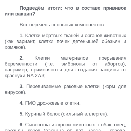
Подведём итоги: что в составе прививок
или вакцин?
Вот перечень основных компонентов:
1.
Клетки мёртвых тканей и органов животных
(как вариант, клетки почек детёнышей обезьян и
хомяков).
2.
Клетки материалов прерывания
беременности (т.е. эмбрионы от абортов),
например, применяются для создания вакцины от
краснухи RA 27/3;
3.
Перевиваемые раковые клетки (корм для
вирусов).
4.
ГМО дрожжевые клетки.
5.
Куриный белок (сильный аллерген).
6.
Сыворотка из крови животных: собак, овец,
обезьян, коров (вакцина от лат.
vacca
– корова,