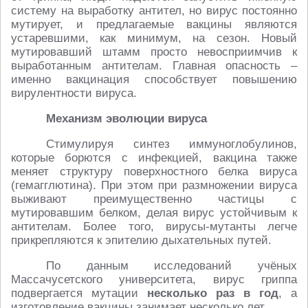
систему на выработку антител, но вирус постоянно
мутирует, и предлагаемые вакцины являются
устаревшими, как минимум, на сезон. Новый
мутировавший штамм просто невосприимчив к
выработанным антителам. Главная опасность –
именно вакцинация способствует повышению
вирулентности вируса.
Механизм эволюции вируса
Стимулируя синтез иммуноглобулинов,
которые борются с инфекцией, вакцина также
меняет структуру поверхностного белка вируса
(гемагглютина). При этом при размножении вируса
выживают преимущественно частицы с
мутировавшим белком, делая вирус устойчивым к
антителам. Более того, вирусы-мутанты легче
прикрепляются к эпителию дыхательных путей.
По данным исследований учёных
Массачусетского университета, вирус гриппа
подвергается мутации
несколько раз в год
, а
изготовление вакцины занимает несколько лет.