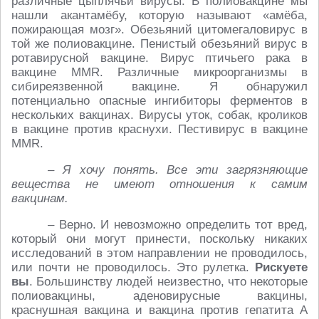
различные цыплячьи вирусы. В полиовакцине мы
нашли акантамёбу, которую называют «амёба,
пожирающая мозг». Обезьяний цитомегаловирус в
той же полиовакцине. Пенистый обезьяний вирус в
ротавирусной вакцине. Вирус птичьего рака в
вакцине MMR. Различные микроорганизмы в
сибиреязвенной вакцине. Я обнаружил
потенциально опасные ингибиторы ферментов в
нескольких вакцинах. Вирусы уток, собак, кроликов
в вакцине против краснухи. Пестивирус в вакцине
MMR.
– Я хочу понять. Все эти загрязняющие
вещества не имеют отношения к самим
вакцинам.
– Верно. И невозможно определить тот вред,
который они могут принести, поскольку никаких
исследований в этом направлении не проводилось,
или почти не проводилось. Это рулетка.
Рискуете
вы
. Большинству людей неизвестно, что некоторые
полиовакцины, аденовирусные вакцины,
краснушная вакцина и вакцина против гепатита А