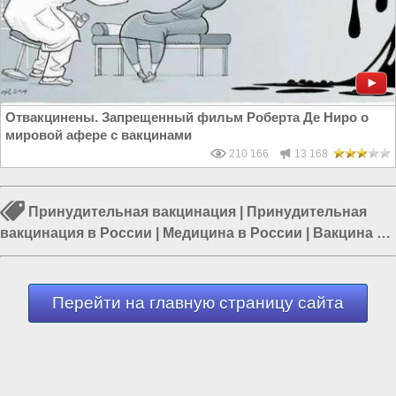
Отвакцинены. Запрещенный фильм Роберта Де Ниро о
мировой афере с вакцинами
210 166
13 168
Принудительная вакцинация
|
Принудительная
вакцинация в России
|
Медицина в России
|
Вакцина в
России
|
Россия и Запад
|
Вакцинация от коронавируса
|
Коронавирус в мире
Перейти на главную страницу сайта