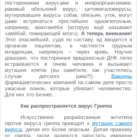
посторонними вирусами и микроорганизмами:
раковый обезьяний вирус, цитомегаловирусы,
мутировавшие вирусы собак, обезьян, уток, могут
даже встречаться простейшие одноклеточные,
например, акантамёба (которую ещё называют
«амёбой, пожирающей мозг»).
А теперь внимание!
Этот опаснейший, судя по составу, яд вводится в
организм пациентам, в частности грудным
младенцам, напрямую – через кровь. Научно
доказано, что посторонние вредоносные ДНК легко
встраиваются в геном человека и вызывают
мутацию клеток (вы заметили, как участились
случаи детского рака?!).
Вакцины
фармацевтических компаний на самом деле просто
ужасные помои, которые убивают человечество.
Для них это бизнес.
Как распространяется вирус Гриппа
Искусственно разработанные антитела
против вируса гриппа приводят к
мутации самого
вируса
, делая его более опасным. Делая прививку
от гриппа, люди надеются запустить именную