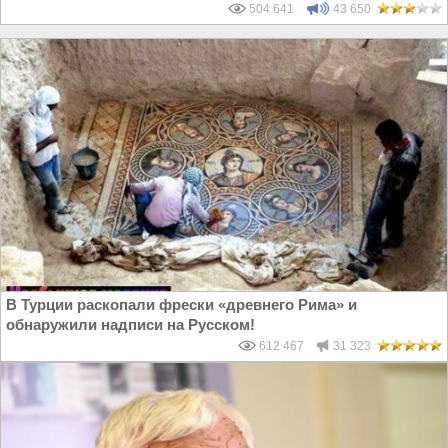
504 641
43 650
В Турции раскопали фрески «древнего Рима» и
обнаружили надписи на Русском!
612 467
31 323