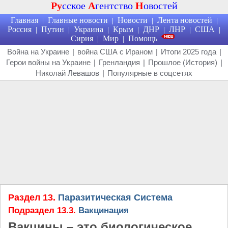
Ру
сское
А
гентство
Н
овостей
Главная
Главные новости
Новости
Лента новостей
|
|
|
|
Россия
Путин
Украина
Крым
ДНР
ЛНР
США
|
|
|
|
|
|
|
Сирия
Мир
Помощь
|
|
Война на Украине
|
война США с Ираном
|
Итоги 2025 года
|
Герои войны на Украине
|
Гренландия
|
Прошлое (История)
|
Николай Левашов
|
Популярные в соцсетях
Раздел 13.
Паразитическая Система
Подраздел 13.3.
Вакцинация
Вакцины – это биологическое