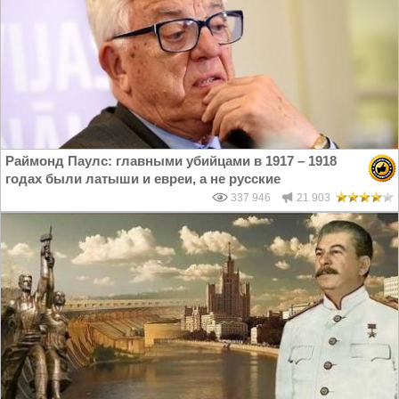
Раймонд Паулс: главными убийцами в 1917 – 1918
годах были латыши и евреи, а не русские
337 946
21 903