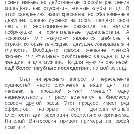
примитивные, но действенные способы растления
молодёжи, как «тусовки», ночные клубы и т.д. В
этих заведениях наши красивые, но оболваненные
девушки, словно бурёнки на торгу, продают свою
честь и эволюционное развитие за жалкие
побрякушки и сомнительные удовольствия. А
«окриком» или «кнутом» являются шаблоны и
страхи, которые вынуждают девушек совершать эти
глупости. Вообще-то говоря, желание «лёгкой
жизни» или «халявы» свойственно сегодня и для
женщин, и для мужчин. Но для мужчин оно несёт
ещё более пагубные последствия
, на мой взгляд.
Был интересным вопрос о переселение
сущностей. Часто случается в наши дни, что
человек, в прошлой жизни имевший одну
национальность и расу, вселяется в биомассу
совсем другой расы. Этот процесс имеет ряд
эффектов, которые несут дополнительные
сложности для эволюции социального организма.
Николай Викторович привёл примеры из своей
практики.