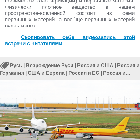
физической классификации) и первичные материи.
Физически плотное вещество в нашем
пространстве-вселенной состоит из семи
первичных материй, а вообще первичных материй
очень много…
Скопировать себе видеозапись этой
встречи с читателями
…
Русь
|
Возрождение Руси
|
Россия и США
|
Россия и
Германия
|
США и Европа
|
Россия и ЕС
|
Россия и
Европа