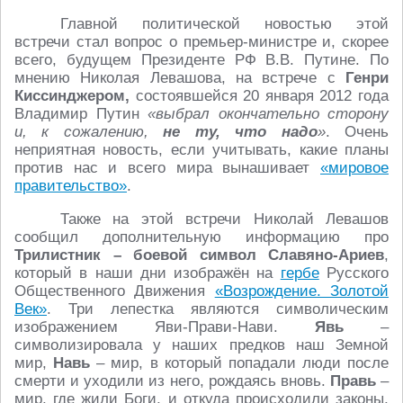
Главной политической новостью этой
встречи стал вопрос о премьер-министре и, скорее
всего, будущем Президенте РФ В.В. Путине. По
мнению Николая Левашова, на встрече с
Генри
Киссинджером,
состоявшейся 20 января 2012 года
Владимир Путин
«выбрал окончательно сторону
и, к сожалению,
не ту, что надо
»
. Очень
неприятная новость, если учитывать, какие планы
против нас и всего мира вынашивает
«мировое
правительство»
.
Также на этой встречи Николай Левашов
сообщил дополнительную информацию про
Трилистник – боевой символ Славяно-Ариев
,
который в наши дни изображён на
гербе
Русского
Общественного Движения
«Возрождение. Золотой
Век»
. Три лепестка являются символическим
изображением Яви-Прави-Нави.
Явь
–
символизировала у наших предков наш Земной
мир,
Навь
– мир, в который попадали люди после
смерти и уходили из него, рождаясь вновь.
Правь
–
мир, где жили Боги, и откуда происходили законы,