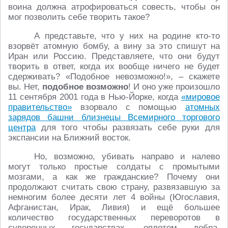
воина должна атрофироваться совесть, чтобы он
мог позволить себе творить такое?
А представьте, что у них на родине кто-то
взорвёт атомную бомбу, а вину за это спишут на
Иран или Россию. Представляете, что они будут
творить в ответ, когда их вообще ничего не будет
сдерживать? «Подобное невозможно!», – скажете
вы. Нет,
подобное возможно
! И оно уже произошло
11 сентября 2001 года в Нью-Йорке, когда
«мировое
правительство»
взорвало с помощью
атомных
зарядов башни близнецы Всемирного торгового
центра
для того чтобы развязать себе руки для
экспансии на Ближний восток.
Но, возможно, убивать направо и налево
могут только простые солдаты с промытыми
мозгами, а как же гражданские? Почему они
продолжают считать свою страну, развязавшую за
немногим более десяти лет 4 войны (Югославия,
Афганистан, Ирак, Ливия) и ещё большее
количество государственных переворотов в
суверенных государствах, оплотом добра,