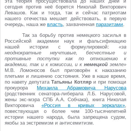
эта теория просуществовала до наших дней и
сегодня против неё борется Николай Викторович
Левашов. Как и тогда, так и сейчас патриотам
нашего отечества мешает действовать, в первую
очередь, наша же
власть
, захваченная
паразитами
.
Так за борьбу против немецкого засилья в
Российской академии наук и фальсификацию
нашей истории с формулировкой:
«за
неоднократные неучтивые, бесчестные и
противные поступки как по отношению к
академии, так и к комиссии, и к
немецкой
земле»
М.В. Ломоносов был приговорён к наказанию
плетьми и лишению состояния. Уже в наше время,
по навету депутата
Татьяны Котляр
и при помощи
прокурора
Михаила Абрамовича Нарусова
(родственник сенатора-либерала Л.Б. Нарусовой,
жены экс-мэра СПБ А.А. Собчака), книга Николая
Викторовича
«Россия в кривых зеркалах»
,
повествующая о более чем 100-тысячелетней
истории нашего народа, была запрещена судом,
якобы за экстремизм и антисемитизм.