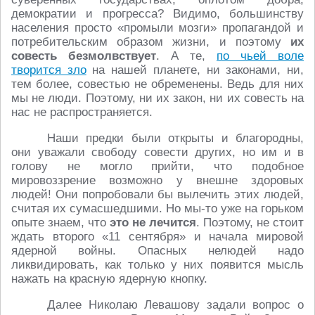
демократии и прогресса? Видимо, большинству
населения просто «промыли мозги» пропагандой и
потребительским образом жизни, и поэтому
их
совесть безмолвствует
. А те,
по чьей воле
творится зло
на нашей планете, ни законами, ни,
тем более, совестью не обременены. Ведь для них
мы не люди. Поэтому, ни их закон, ни их совесть на
нас не распространяется.
Наши предки были открыты и благородны,
они уважали свободу совести других, но им и в
голову не могло прийти, что подобное
мировоззрение возможно у внешне здоровых
людей! Они попробовали бы вылечить этих людей,
считая их сумасшедшими. Но мы-то уже на горьком
опыте знаем, что
это не лечится
. Поэтому, не стоит
ждать второго «11 сентября» и начала мировой
ядерной войны. Опасных нелюдей надо
ликвидировать, как только у них появится мысль
нажать на красную ядерную кнопку.
Далее Николаю Левашову задали вопрос о