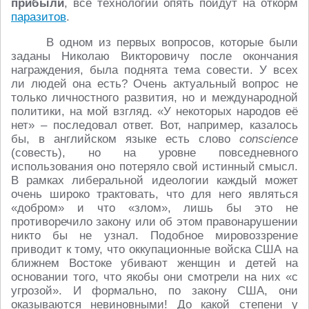
прибыли
, все технологии опять пойдут на откорм
паразитов
.
В одном из первых вопросов, которые были
заданы Николаю Викторовичу после окончания
награждения, была поднята тема совести. У всех
ли людей она есть? Очень актуальный вопрос не
только личностного развития, но и международной
политики, на мой взгляд. «У некоторых народов её
нет» – последовал ответ. Вот, например, казалось
бы, в английском языке есть слово
conscience
(совесть), но на уровне повседневного
использования оно потеряло свой истинный смысл.
В рамках либеральной идеологии каждый может
очень широко трактовать, что для него являться
«добром» и что «злом», лишь бы это не
противоречило закону или об этом правонарушении
никто бы не узнал. Подобное мировоззрение
приводит к тому, что оккупационные войска США на
ближнем Востоке убивают женщин и детей на
основании того, что якобы они смотрели на них «с
угрозой». И формально, по закону США, они
оказываются невиновными! До какой степени у