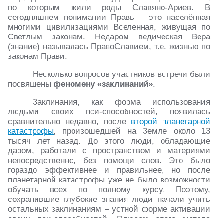
по которым жили роды Славяно-Ариев. В
сегодняшнем понимании Правь – это населённая
многими цивилизациями Вселенная, живущая по
Светлым законам. Недаром ведическая Вера
(знание) называлась ПравоСлавием, т.е. жизнью по
законам Прави.
Несколько вопросов участников встречи были
посвящены
феномену «заклинаний»
.
Заклинания, как форма использования
людьми своих пси-способностей, появилась
сравнительно недавно, после
второй планетарной
катастрофы
, произошедшей на Земле около 13
тысяч лет назад. До этого люди, обладающие
даром, работали с пространством и материями
непосредственно, без помощи слов. Это было
гораздо эффективнее и правильнее, но после
планетарной катастрофы уже не было возможности
обучать всех по полному курсу. Поэтому,
сохранившие глубокие знания люди начали учить
остальных заклинаниям – устной форме активации