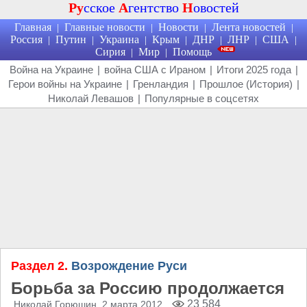
Ру
сское
А
гентство
Н
овостей
Главная
Главные новости
Новости
Лента новостей
|
|
|
|
Россия
Путин
Украина
Крым
ДНР
ЛНР
США
|
|
|
|
|
|
|
Сирия
Мир
Помощь
|
|
Война на Украине
|
война США с Ираном
|
Итоги 2025 года
|
Герои войны на Украине
|
Гренландия
|
Прошлое (История)
|
Николай Левашов
|
Популярные в соцсетях
Раздел 2.
Возрождение Руси
Борьба за Россию продолжается
23 584
Николай Горюшин
, 2 марта 2012