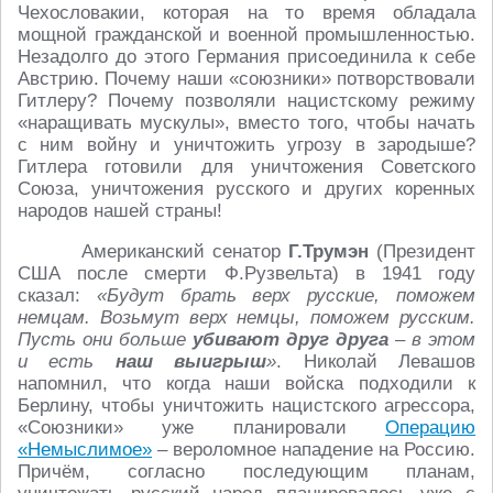
Чехословакии, которая на то время обладала
мощной гражданской и военной промышленностью.
Незадолго до этого Германия присоединила к себе
Австрию. Почему наши «союзники» потворствовали
Гитлеру? Почему позволяли нацистскому режиму
«наращивать мускулы», вместо того, чтобы начать
с ним войну и уничтожить угрозу в зародыше?
Гитлера готовили для уничтожения Советского
Союза, уничтожения русского и других коренных
народов нашей страны!
Американский сенатор
Г.Трумэн
(Президент
США после смерти Ф.Рузвельта) в 1941 году
сказал:
«Будут брать верх русские, поможем
немцам. Возьмут верх немцы, поможем русским.
Пусть они больше
убивают
друг друга
– в этом
и есть
наш выигрыш
»
. Николай Левашов
напомнил, что когда наши войска подходили к
Берлину, чтобы уничтожить нацистского агрессора,
«Союзники» уже планировали
Операцию
«Немыслимое»
– вероломное нападение на Россию.
Причём, согласно последующим планам,