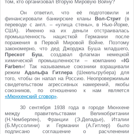
том, кто организовал Вторую Мировую Войну?
Он ответил, что её подготовили и
финансировали банкирские кланы
Вол-Стрит
(в
переводе с англ. – «улица стены», в Нью-Йорке,
США). Именно на их деньги отстраивалась
промышленность нацисткой Германии после
поражения в Первой Мировой Войне. Поэтому
закономерно, что дед Джорджа Буша младшего,
Прескот Буш
, создавал флагман немецкой
химической промышленности – компанию «
IG
Farben
»! Так называемые союзники взращивали
режим
Адольфа Гитлера
(Шекельгрубера) для
того, чтобы он напал на Россию. Неопровержимым
свидетельством агрессивных намерений, якобы
союзников, по отношению к нам является
«Мюнхенский сговор»
.
30 сентября 1938 года в городе Мюнхене
между правительствами Великобритании
(Н.Чемберлен), Франции (Э.Деладье), Италии
(Б.Муссолини) и Германии (А.Гитлер) было
подписано соглашение о расчленении