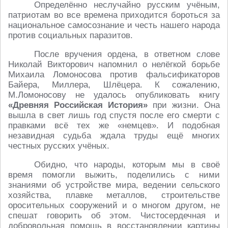
Определённо неслучайно русским учёным,
патриотам во все времена приходится бороться за
национальное самосознание и честь нашего народа
против социальных паразитов.
После вручения ордена, в ответном слове
Николай Викторович напомнил о нелёгкой борьбе
Михаила Ломоносова против фальсификаторов
Байера, Миллера, Шлёцера. К сожалению,
М.Ломоносову не удалось опубликовать книгу
«Древняя Российская История»
при жизни. Она
вышла в свет лишь год спустя после его смерти с
правками всё тех же «немцев». И подобная
незавидная судьба ждала труды ещё многих
честных русских учёных.
Обидно, что народы, которым мы в своё
время помогли выжить, поделились с ними
знаниями об устройстве мира, ведении сельского
хозяйства, плавке металлов, строительстве
оросительных сооружений и о многом другом, не
спешат говорить об этом. Чистосердечная и
добровольная помощь в восстановлении картины