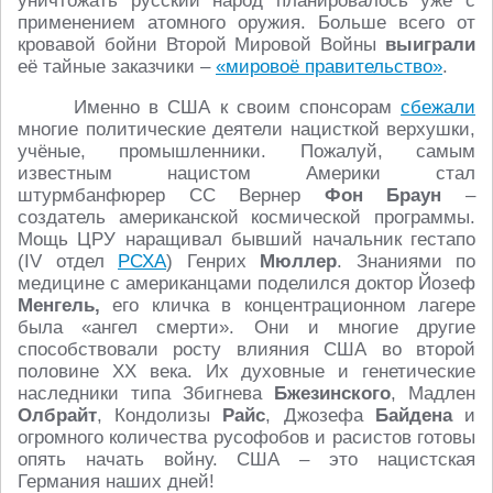
уничтожать русский народ планировалось уже с
применением атомного оружия. Больше всего от
кровавой бойни Второй Мировой Войны
выиграли
её тайные заказчики –
«мировоё правительство»
.
Именно в США к своим спонсорам
сбежали
многие политические деятели нацисткой верхушки,
учёные, промышленники. Пожалуй, самым
известным нацистом Америки стал
штурмбанфюрер СС Вернер
Фон Браун
–
создатель американской космической программы.
Мощь ЦРУ наращивал бывший начальник гестапо
(IV отдел
РСХА
) Генрих
Мюллер
. Знаниями по
медицине с американцами поделился доктор Йозеф
Менгель,
его кличка в концентрационном лагере
была «ангел смерти». Они и многие другие
способствовали росту влияния США во второй
половине ХХ века. Их духовные и генетические
наследники типа Збигнева
Бжезинского
, Мадлен
Олбрайт
, Кондолизы
Райс
, Джозефа
Байдена
и
огромного количества русофобов и расистов готовы
опять начать войну. США – это нацистская
Германия наших дней!