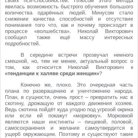
своих пси-способностей. Плюсом этого метода
явилась возможность быстрого обучения большого
количества одарённых людей. Минусом стало
снижение качества способностей и отсутствие
понимания того что, как и почему происходит в
процессе «волшебства». Николай Викторович
сообщил также ещё массу интересных
подробностей.
В середине встречи прозвучал немного
смешной, но, тем не менее, актуальный вопрос о
том, как относится Николай Викторович к
«тенденции к халяве среди женщин»
?
Конечно же, плохо. Это очередная часть
плана по развращению и уничтожению народа.
План, в сущности, очень прост – превратить нас в
скотину, дрожащую от каждого движения хозяев.
Ведь скотина пойдёт куда угодно под угрозой окрика
или если ей покажут «морковку». Морковкой
являются наши инстинкты – пищевой, половой,
самосохранения и желание самоутвердится в
ущерб окружающим. Поэтому и существуют такие