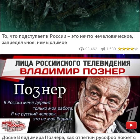
То, что подступает к России – это нечто нечеловеческое,
запредельное, немыслимое
93 462
1 589
Досье Владимира Познера, как отпетый русофоб воюет с