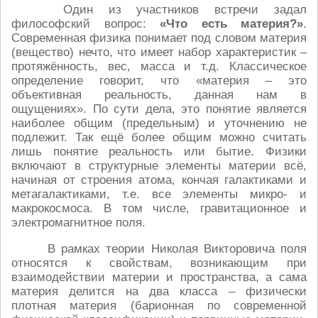
Один из участников встречи задал
философский вопрос:
«Что есть материя?»
.
Современная физика понимает под словом материя
(вещество) нечто, что имеет набор характеристик –
протяжённость, вес, масса и т.д. Классическое
определение говорит, что «материя – это
объективная реальность, данная нам в
ощущениях». По сути дела, это понятие является
наиболее общим (предельным) и уточнению не
подлежит. Так ещё более общим можно считать
лишь понятие реальность или бытие. Физики
включают в структурные элементы материи всё,
начиная от строения атома, кончая галактиками и
метагалактиками, т.е. все элементы микро- и
макрокосмоса. В том числе, гравитационное и
электромагнитное поля.
В рамках теории Николая Викторовича поля
относятся к свойствам, возникающим при
взаимодействии материи и пространства, а сама
материя делится на два класса – физически
плотная материя (барионная по современной