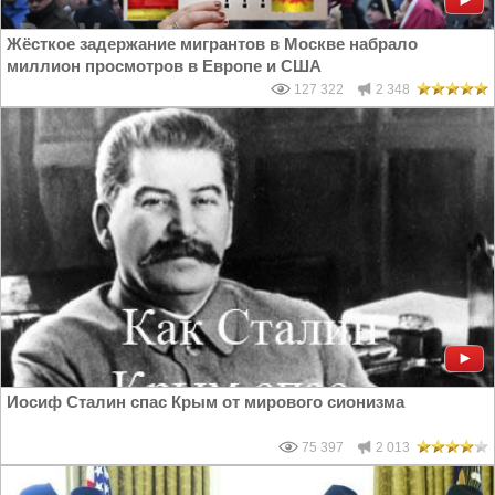
Жёсткое задержание мигрантов в Москве набрало
миллион просмотров в Европе и США
127 322
2 348
Иосиф Сталин спас Крым от мирового сионизма
75 397
2 013