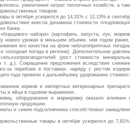
лялись: увеличение затрат тепличных хозяйств, а так
одовольственных товаров.
ары в октябре ускорился до 14,31% с 12,13% в сентябр
довольствие внесла динамика стоимости плодоовощн
ии банка.
борщевого набора» (картофель, капуста, лук, морков
жу нового урожая в меньшем объеме, чем годом ранее,
нижения его качества на фоне неблагоприятных погодн
и холодная погода в регионе). Дополнительное давлен
сельхозпроизводителей (рост стоимости минеральн
и т. д.). Сокращение предложения вследствие снижен
з-за перебоев в поставках, наряду с ростом издерж
ущего года привели к дальнейшему удорожанию стоимос
ожанием кормов и импортных ветеринарных препарато
кты и яйца в годовом выражении.
ковку, оборудование и маркировку оказало влияние 
молочную продукцию.
свеклы и семян подсолнечника способствовал замедлен
довольственные товары в октябре ускорился до 7,81%