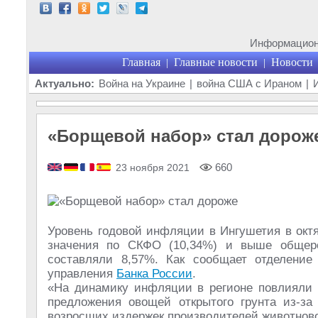
Информационн
Главная
Главные новости
Новости
|
|
Актуально:
Война на Украине
|
война США с Ираном
|
«Борщевой набор» стал дорож
660
23 ноября 2021
Уровень годовой инфляции в Ингушетия в октя
значения по СКФО (10,34%) и выше общерос
составляли 8,57%. Как сообщает отделение
управления
Банка России
.
«На динамику инфляции в регионе повлияли 
предложения овощей открытого грунта из-за
возросших издержек производителей животновод