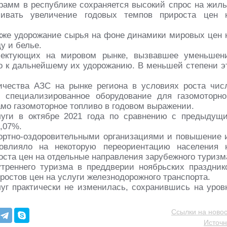
рамм в республике сохраняется высокий спрос на жиль
ивать увеличение годовых темпов прироста цен 
акже удорожание сырья на фоне динамики мировых цен 
у и белье.
лектующих на мировом рынке, вызвавшее уменьшен
ло к дальнейшему их удорожанию. В меньшей степени э
ичества АЗС на рынке региона в условиях роста чис
 специализированное оборудование для газомоторно
амо газомоторное топливо в годовом выражении.
луги в октябре 2021 года по сравнению с предыдущ
,07%.
ортно-оздоровительными организациями и повышение 
повлияло на некоторую переориентацию населения 
оста цен на отдельные направления зарубежного туризм
утреннего туризма в преддверии ноябрьских праздник
остов цен на услуги железнодорожного транспорта.
уг практически не изменилась, сохранившись на уров
Ссылки на новос
Источн