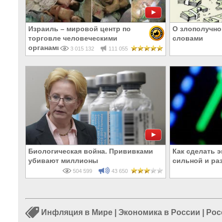
Израиль – мировой центр по
О злополучно
торговле человеческими
словами
органами
3 015 132
111 055
Биологическая война. Прививками
Как сделать 
убивают миллионы
сильной и р
504 599
43 650
Инфляция в Мире
|
Экономика в России
|
Рос