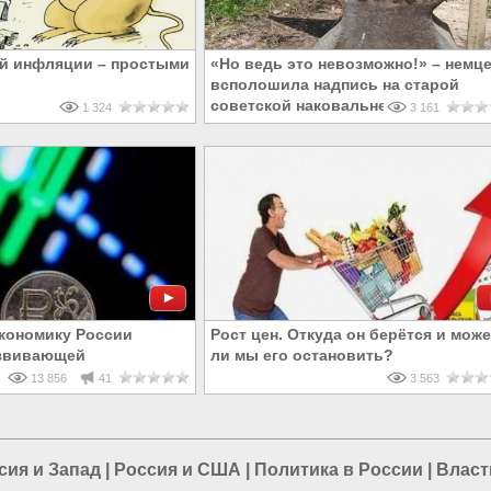
й инфляции – простыми
«Но ведь это невозможно!» – немц
всполошила надпись на старой
советской наковальне
1 324
3 161
экономику России
Рост цен. Откуда он берётся и мож
азвивающей
ли мы его остановить?
13 856
41
3 563
сия и Запад
|
Россия и США
|
Политика в России
|
Власт