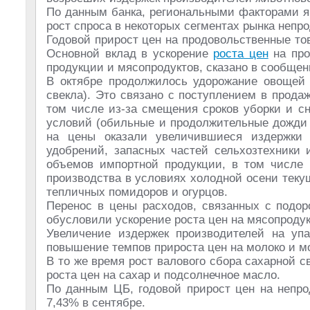
По данным банка, региональными факторами яв
рост спроса в некоторых сегментах рынка непр
Годовой прирост цен на продовольственные тов
Основной вклад в ускорение
роста цен
на про
продукции и мясопродуктов, сказано в сообщен
В октябре продолжилось удорожание овощей «
свекла). Это связано с поступлением в прода
том числе из-за смещения сроков уборки и с
условий (обильные и продолжительные дожди 
на цены оказали увеличившиеся издержки 
удобрений, запасных частей сельхозтехники 
объемов импортной продукции, в том числе и
производства в условиях холодной осени тек
тепличных помидоров и огурцов.
Перенос в цены расходов, связанных с подор
обусловили ускорение роста цен на мясопроду
Увеличение издержек производителей на упа
повышение темпов прироста цен на молоко и 
В то же время рост валового сбора сахарной 
роста цен на сахар и подсолнечное масло.
По данным ЦБ, годовой прирост цен на непро
7,43% в сентябре.