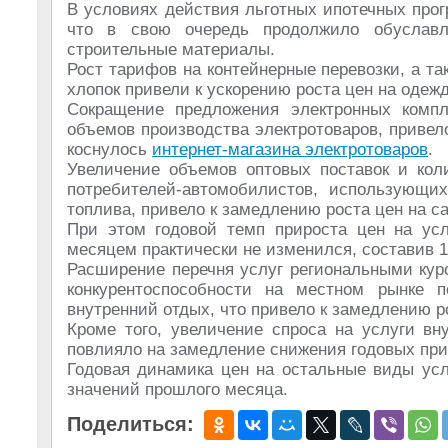
В условиях действия льготных ипотечных прог
что в свою очередь продолжило обуславл
строительные материалы.
Рост тарифов на контейнерные перевозки, а т
хлопок привели к ускорению роста цен на одежд
Сокращение предложения электронных комп
объемов производства электротоваров, приве
коснулось
интернет-магазина электротоваров
.
Увеличение объемов оптовых поставок и кол
потребителей-автомобилистов, использующих
топлива, привело к замедлению роста цен на с
При этом годовой темп прироста цен на ус
месяцем практически не изменился, составив 1
Расширение перечня услуг региональными кур
конкурентоспособности на местном рынке 
внутренний отдых, что привело к замедлению р
Кроме того, увеличение спроса на услуги вн
повлияло на замедление снижения годовых прир
Годовая динамика цен на остальные виды усл
значений прошлого месяца.
Поделиться: