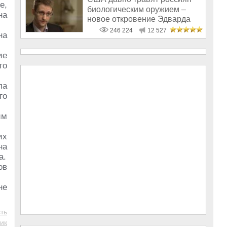
е,
биологическим оружием –
на
новое откровение Эдварда
Сноудена
246 224
12 527
на
ие
то
ла
го
им
их
на
а.
ов
не
ть
ик