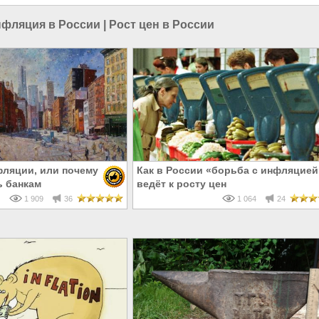
фляция в России
|
Рост цен в России
фляции, или почему
Как в России «борьба с инфляцией
ь банкам
ведёт к росту цен
1 909
36
1 064
24