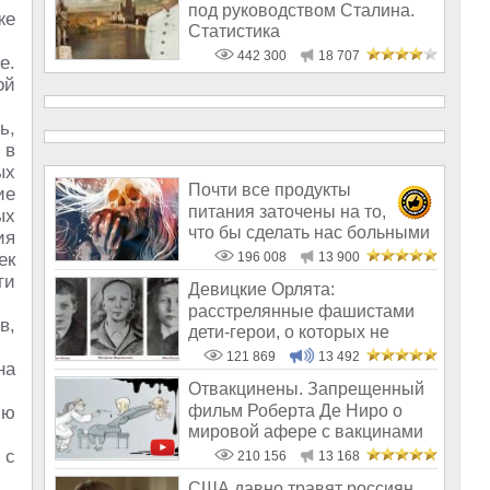
под руководством Сталина.
же
Статистика
442 300
18 707
е.
ой
ь,
 в
ых
Почти все продукты
ие
питания заточены на то,
ых
что бы сделать нас больными
ия
и бесплодным
ек
196 008
13 900
ти
Девицкие Орлята:
расстрелянные фашистами
в,
дети-герои, о которых не
рассказывают в шк
121 869
13 492
на
Отвакцинены. Запрещенный
фильм Роберта Де Ниро о
ию
мировой афере с вакцинами
 с
210 156
13 168
США давно травят россиян