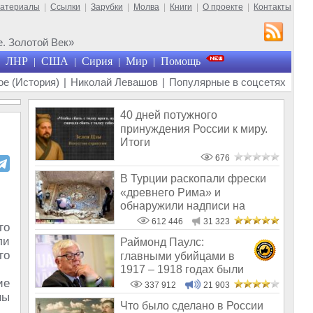
материалы
|
Ссылки
|
Зарубки
|
Молва
|
Книги
|
О проекте
|
Контакты
. Золотой Век»
ЛНР
США
Сирия
Мир
Помощь
|
|
|
|
е (История)
|
Николай Левашов
|
Популярные в соцсетях
40 дней потужного
принуждения России к миру.
Итоги
676
В Турции раскопали фрески
«древнего Рима» и
обнаружили надписи на
Русском!
612 446
31 323
го
ли
Раймонд Паулс:
го
главными убийцами в
1917 – 1918 годах были
ие
латыши и евреи, а не русс
337 912
21 903
ны
Что было сделано в России