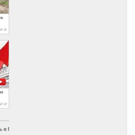
ев
ем
ь в РФ
|
Экономика в Мире