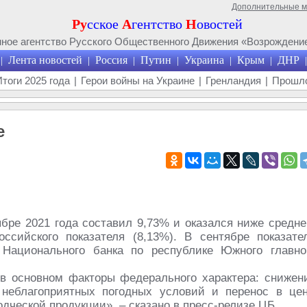
Дополнительные 
Ру
сское
А
гентство
Н
овостей
ое агентство Русского Общественного Движения «Возрождение
Лента новостей
Россия
Путин
Украина
Крым
ДНР
|
|
|
|
|
|
|
Итоги 2025 года
|
Герои войны на Украине
|
Гренландия
|
Прошло
е
бре 2021 года составил 9,73% и оказался ниже средне
сийского показателя (8,13%). В сентябре показате
 Национального банка по республике Южного главно
в основном факторы федерального характера: снижен
 неблагоприятных погодных условий и перенос в це
ческой продукции», – сказано в пресс-релизе ЦБ.