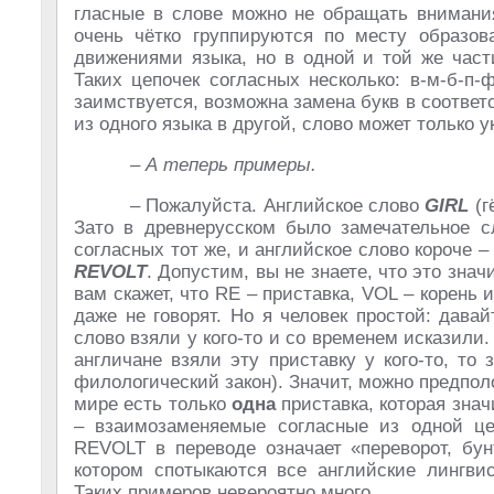
гласные в слове можно не обращать внимания
очень чётко группируются по месту образов
движениями языка, но в одной и той же част
Таких цепочек согласных несколько: в-м-б-п-ф, 
заимствуется, возможна замена букв в соответ
из одного языка в другой, слово может только 
– А теперь примеры.
– Пожалуйста. Английское слово
GIRL
(г
Зато в древнерусском было замечательное 
согласных тот же, и английское слово короче –
REVOLT
. Допустим, вы не знаете, что это знач
вам скажет, что RE – приставка, VOL – корень 
даже не говорят. Но я человек простой: дава
слово взяли у кого-то и со временем исказили.
англичане взяли эту приставку у кого-то, то
филологический закон). Значит, можно предполо
мире есть только
одна
приставка, которая знач
– взаимозаменяемые согласные из одной це
REVOLT в переводе означает «переворот, бун
котором спотыкаются все английские лингв
Таких примеров невероятно много.