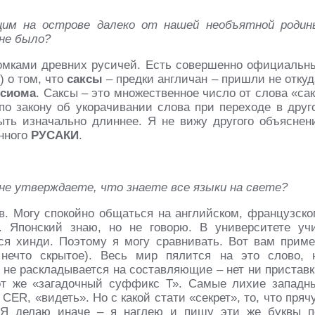
щим на острове далеко от нашей необъятной родин
 не было?
томками древних русичей. Есть совершенно официальн
) о том, что
саксы
– предки англичан – пришли не откуд
ксиома
. Саксы – это множественное число от слова «сак
по закону об укорачивании слова при переходе в друг
ыть изначально длиннее. Я не вижу другого объяснен
анного
РУСАКИ
.
е не утверждаете, что знаете все языки на свете?
в. Могу спокойно общаться на английском, французско
. Японский знаю, но не говорю. В университете уч
ся хинди. Поэтому я могу сравнивать. Вот вам приме
 нечто скрытое). Весь мир пялится на это слово, 
о не раскладывается на составляющие – нет ни приставк
от же «загадочный суффикс Т». Самые лихие западн
ER, «видеть». Но с какой стати «секрет», то, что прячу
! Я делаю иначе – я наглею и пишу эти же буквы п