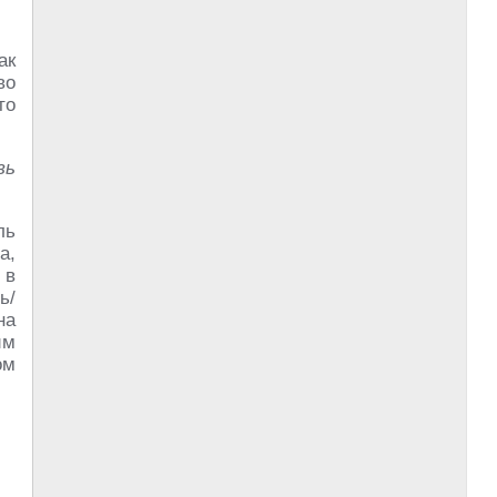
ак
во
то
вь
ль
а,
 в
ь/
на
им
ом