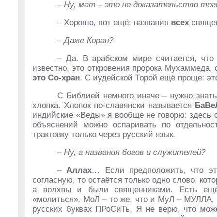
– Ну, мат – это не доказательство того
– Хорошо, вот ещё: названия
всех
священ
– Даже Коран?
– Да. В арабском мире считается, что 
известно, это откровения пророка Мухаммеда
это Со-хран
. С иудейской Торой ещё проще: это
С Библией немного иначе – нужно знать
хлопка. Хлопок по-славянски называется
БаВе
индийские «Веды» я вообще не говорю: здесь 
объяснений можно оспаривать по отдельнос
трактовку только через русский язык.
– Ну, а названия богов и служителей?
–
Аллах
… Если предположить, что эт
согласную, то остаётся только одно слово, кот
а волхвы и были священниками. Есть ещё
«молиться». МоЛ – то же, что и МуЛ – МУЛЛА, 
русских буквах ПРоСиТь. Я не верю, что мож