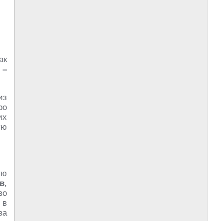
ак
 –
из
ро
их
ую
ую
в
,
во
 в
ва