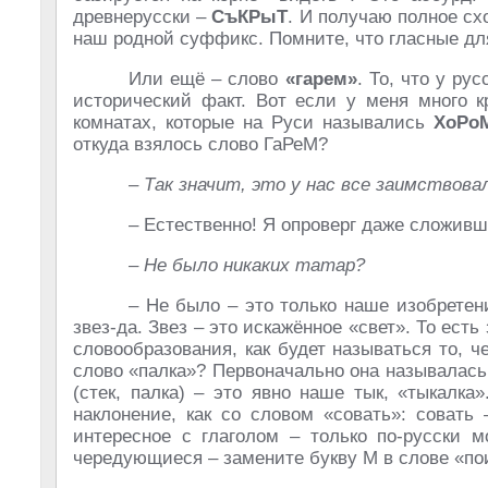
древнерусски –
СъКРыТ
. И получаю полное сх
наш родной суффикс. Помните, что гласные дл
Или ещё – слово
«гарем»
. То, что у р
исторический факт. Вот если у меня много 
комнатах, которые на Руси назывались
ХоРо
откуда взялось слово ГаРеМ?
– Так значит, это у нас все заимствова
– Естественно! Я опроверг даже сложив
– Не было никаких татар?
– Не было – это только наше изобретен
звез-да. Звез – это искажённое «свет». То есть 
словообразования, как будет называться то, 
слово «палка»? Первоначально она называлась
(стек, палка) – это явно наше тык, «тыкалка
наклонение, как со словом «совать»: совать
интересное с глаголом – только по-русски м
чередующиеся – замените букву М в слове «по