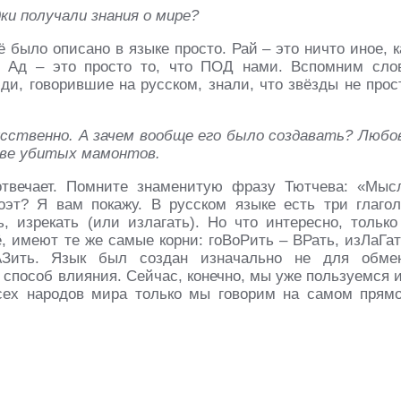
дки получали знания о мире?
 было описано в языке просто. Рай – это ничто иное, к
. Ад – это просто то, что ПОД нами. Вспомним сло
юди, говорившие на русском, знали, что звёзды не прос
усственно. А зачем вообще его было создавать? Любо
тве убитых мамонтов.
отвечает. Помните знаменитую фразу Тютчева: «Мыс
оэт? Я вам покажу. В русском языке есть три глагол
, изрекать (или излагать). Но что интересно, только
, имеют те же самые корни: гоВоРить – ВРать, изЛаГат
Зить. Язык был создан изначально не для обме
, способ влияния. Сейчас, конечно, мы уже пользуемся 
сех народов мира только мы говорим на самом прям