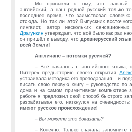
Мы привыкли к тому, что главный 
английский, а наш родной русский только т
последнее время, что заимствовал словечко 
отсюда. Но так ли это? Выпускник восточног
лингвист, автор нескольких сенсационны
Драгункин
утверждает, что всё было как раз нао
он пришёл к выводу, что
древнерусский язы
всей Земли!
Англичане – потомки русичей?
– Всё началось с английского языка,
Питере» предысторию своего открытия
Алек
устраивала методика его преподавания – и подс
писать свою первую книгу – руководство по 
дома и на самом примитивном компьютере за
работе я предложил свой способ быстрого зап
разрабатывая его, наткнулся на очевидность
имеют русское происхождение!
– Вы можете это доказать?
– Конечно. Только сначала запомните 