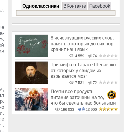
Одноклассники
ВКонтакте
Facebook
ы,
ые
а-
8 исчезнувших русских слов,
».
память о которых до сих пор
ой
хранит наш язык
ия
4 559
74
Три мифа о Тарасе Шевченко
от которых у свидомых
взрывается мозг
7 531
72
м,
Почти все продукты
ил
питания заточены на то,
р.
что бы сделать нас больными
но
и бесплодным
196 033
13 900
и,
ые
т,
о-