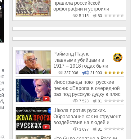
правила российской
орфографии и устроили
грамматический терр
5 115
83
Раймонд Паулс:
главными убийцами в
1917 – 1918 годах были
 в
латыши и евреи, а не русс
337 936
21 903
не
Иностранцы поют русские
ел
песни: «Европа в очередной
ся
раз под русскую дудку в пляс
ой
пош
И,
7 523
81
ни
Школа против русских.
Образование как инструмент
воздействия на людей и
государство
3 697
81
на
Что было сделано в России