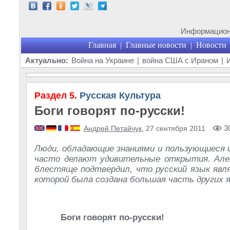
Информационн
Главная
Главные новости
Новости
|
|
Актуально:
Война на Украине
|
война США с Ираном
|
Раздел 5.
Русская Культура
Боги говорят по-русски!
30
Андрей Петайчук
, 27 сентября 2011
Люди, обладающие знаниями и пользующиеся и
часто делают удивительные открытия. Алек
блестяще подтвердил, что русский язык явля
которой была создана большая часть других я
Боги говорят по-русски!