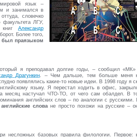
мировой язык –
ем и занимался в
оттуда, словечко
о факультета ЛГУ,
х книг
Александр
борот. Более того,
к был праязыком
 который я преподавал долгие годы, – сообщил «МК»
сандр Драгункин
. – Чем дальше, тем больше меня 
пудно появлялись какие-то новые идеи. В 1998 году я с
английскому языку. Я перестал ходить в офис, закрыл
 месяц настучал ЧТО-ТО, от чего сам обалдел. В т
оминания английских слов – по аналогии с русскими. 
:
английские слова
не просто похожи на русские – о
три несложных базовых правила филологии. Первое: 