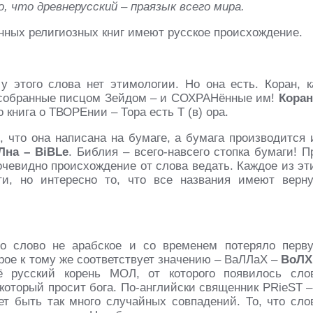
, что древнерусский – праязык всего мира.
ных религиозных книг имеют русское происхождение.
у этого слова нет этимологии. Но она есть. Коран, к
, собранные писцом Зейдом – и СОХРАНённые им!
Коран
 книга о ТВОРЕнии – Тора есть Т (в) ора.
, что она написана на бумаге, а бумага производится 
Лна – BiBLe
. Библия – всего-навсего стопка бумаги! П
очевидно происхождение от слова ведать. Каждое из эт
ти, но интересно то, что все названия имеют верн
о слово не арабское и со временем потеряло перв
орое к тому же соответствует значению – ВаЛЛаХ –
ВоЛХ
 русский корень МОЛ, от которого появилось сло
который просит бога. По-английски священник PRieST –
ет быть так много случайных совпадений. То, что сло