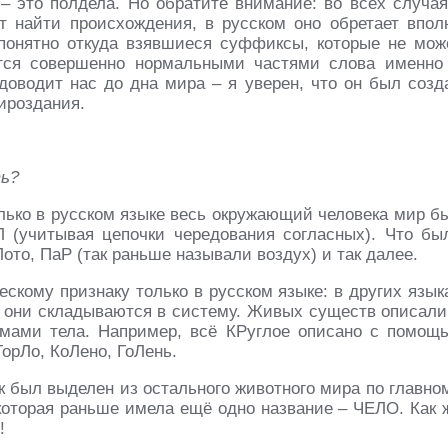
 это полдела. Но обратите внимание: во всех случая
т найти происхождения, в русском оно обретает впол
епонятно откуда взявшиеся суффиксы, которые не мож
ятся совершенно нормальными частями слова именн
доводит нас до дна мира – я уверен, что он был созд
ироздания.
ть?
лько в русском языке весь окружающий человека мир б
 (учитывая цепочки чередования согласных). Что бы
Лото, ПаР (так раньше называли воздух) и так далее.
скому признаку только в русском языке: в других язык
е они складываются в систему. Живых существ описали
мами тела. Например, всё КРуглое описано с помощ
ГорЛо, КоЛено, ГоЛень.
к был выделен из остального животного мира по главно
 которая раньше имела ещё одно название – ЧЕЛО. Как 
!