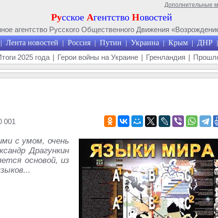
Дополнительные 
Ру
сское
А
гентство
Н
овостей
ое агентство Русского Общественного Движения «Возрождение
Лента новостей
Россия
Путин
Украина
Крым
ДНР
|
|
|
|
|
|
|
Итоги 2025 года
|
Герои войны на Украине
|
Гренландия
|
Прошло
 001
ми с умом, очень
сандр Драгункин
ется основой, из
зыков...