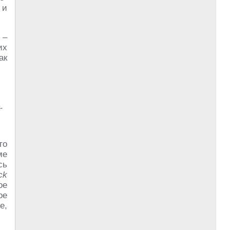
 и
 –
их
ак
.
то
ме
сь
ck
ое
ое
е,