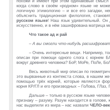
похожи и имеют при этом одинаковый смысл –
когда слово в своём «родном» языке не може
логичную этимологию – и все его загадки, н
объяснить традиционная филология, станов
русском языке
! Наш язык удивительный. Он 
искусственно, и в нём зашифрована матрица м
Что такое ад и рай
– А вы смогли что-нибудь расшифрова
– Очень интересные вещи. Например, то
описан при помощи одного слога с корнем БЛ
вокруг древнего человека? БоР, МоРе, ПоЛе, Бо
Весь животный мир описан по геометриче
это вырванные из контекста слова, в нашем ж
помощью трёх корней, которые являются фор
корня КР/ГЛ и его производных – ГоЛова, ГЛаз, 
Дальше – только в русском языке челове
признаку – разуму. Разум находится в голове,
нас выделили из мира – нас назвали
ЧЕЛО-век