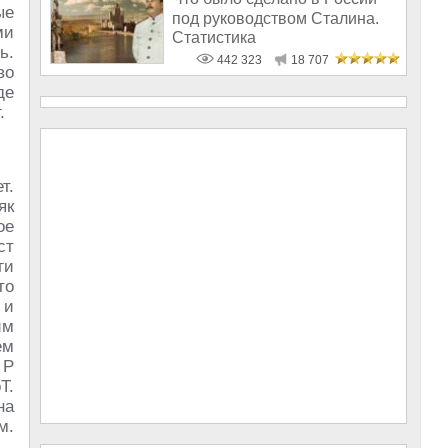
ые
под руководством Сталина.
ми
Статистика
ь.
442 323
18 707
во
де
.
т.
як
ое
ст
ги
то
 и
им
ём
 Р
Т.
на
м.