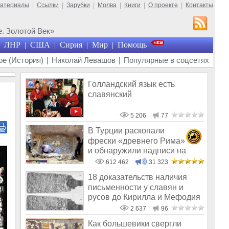
материалы
|
Ссылки
|
Зарубки
|
Молва
|
Книги
|
О проекте
|
Контакты
. Золотой Век»
ЛНР
США
Сирия
Мир
Помощь
|
|
|
|
е (История)
|
Николай Левашов
|
Популярные в соцсетях
Голландский язык есть
славянский
5 206
77
В Турции раскопали
фрески «древнего Рима»
и обнаружили надписи на
Русском!
612 462
31 323
18 доказательств наличия
письменности у славян и
русов до Кирилла и Мефодия
2 637
96
Как большевики свергли