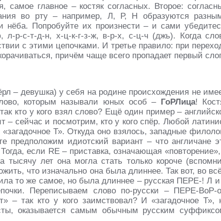
, самое главное – костяк согласных. Второе: согласн
ания во рту – например, Л, Р, Н образуются разны
и нёба. Попробуйте их произнести – и сами убедитес
л-р-с-т-д-н, х-ц-к-г-з-ж, в-р-х, с-ц-ч (джь). Когда сло
ствии с этими цепочками. И третье правило: при перехо
укорачиваться, причём чаще всего пропадает первый слог
ёрл – девушка) у себя на родине происхождения не имее
слово, которым называли юных особ –
ГоРЛица
! Кост
 так кто у кого взял слово? Ещё один пример – английск
ит – сейчас и посмотрим, кто у кого спёр. Любой латини
и «загадочное Т». Откуда оно взялось, западные филоло
йте предположим идиотский вариант – что англичане э
 Тогда, если RE – приставка, означающая «повторение»,
 за тысячу лет она могла стать только короче (вспомн
жить, что изначально она была длиннее. Так вот, во вс
ила то же самое, но была длиннее – русская ПЕРЕ-! Л и
почки. Переписываем слово по-русски – ПЕРЕ-ВоР-о
т» – так кто у кого заимствовал? И «загадочное Т», 
исты, оказывается самым обычным русским суффиксо