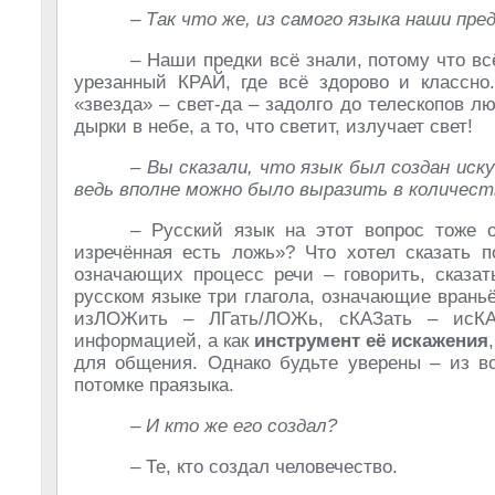
– Так что же, из самого языка наши пре
– Наши предки всё знали, потому что всё
урезанный КРАЙ, где всё здорово и классно
«звезда» – свет-да – задолго до телескопов л
дырки в небе, а то, что светит, излучает свет!
– Вы сказали, что язык был создан иск
ведь вполне можно было выразить в количес
– Русский язык на этот вопрос тоже 
изречённая есть ложь»? Что хотел сказать п
означающих процесс речи – говорить, сказать
русском языке три глагола, означающие враньё
изЛОЖить – ЛГать/ЛОЖь, сКАЗать – исКА
информацией, а как
инструмент её искажения
для общения. Однако будьте уверены – из в
потомке праязыка.
– И кто же его создал?
– Те, кто создал человечество.