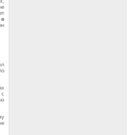
х,
не
ет
о
в
ан
ыл
ло
ах
 с
ью
му
же