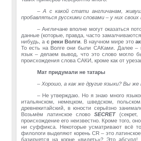
– А с какой стати англичанам, живу
пробавляться русскими словами – у них своих
– Англичане вполне могут оказаться по
данные (которые, правда, часто замалчиваются
нибудь, а
с реки Волги
. В научном мире это
а
То есть на Волге они были САКами. Далее – 
язык – делаем вывод, что это слово могло б
происхождения слова САКИ, кроме как от урез
Мат придумали не татары
– Хорошо, а как же другие языки? Вы ж
– Не утверждаю. Но я знаю много языко
итальянском, немецком, шведском, польском
древнекитайский, в юности серьёзно занимал
Возьмём латинское слово
SECRET
(секрет,
происхождение его неизвестно. Кроме того, он
ни суффикса. Некоторые усматривают всё т
филологи выделяют корень CR – это латинское C
базируется на корне «видеть»? Это абсурд