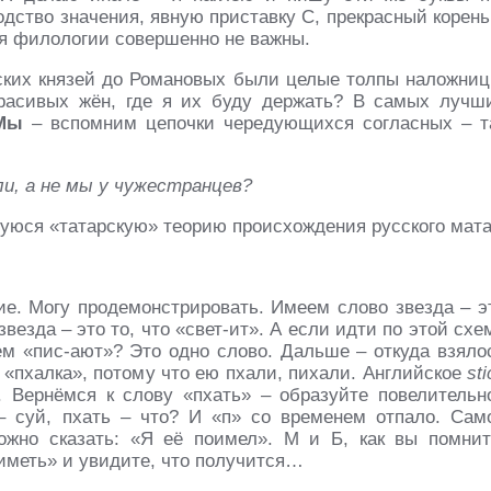
одство значения, явную приставку С, прекрасный корень
я филологии совершенно не важны.
усских князей до Романовых были целые толпы наложниц
красивых жён, где я их буду держать? В самых лучш
Мы
– вспомним цепочки чередующихся согласных – т
ли, а не мы у чужестранцев?
шуюся «татарскую» теорию происхождения русского мата
ие. Могу продемонстрировать. Имеем слово звезда – э
звезда – это то, что «свет-ит». А если идти по этой схе
чем «пис-ают»? Это одно слово. Дальше – откуда взяло
 «пхалка», потому что ею пхали, пихали. Английское
sti
». Вернёмся к слову «пхать» – образуйте повелительн
 – суй, пхать – что? И «п» со временем отпало. Сам
ожно сказать: «Я её поимел». М и Б, как вы помнит
иметь» и увидите, что получится…