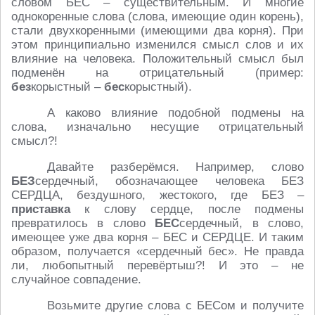
словом БЕС – существительным. И многие
однокоренные слова (слова, имеющие один корень),
стали двухкоренными (имеющими два корня). При
этом принципиально изменился смысл слов и их
влияние на человека. Положительный смысл был
подменён на отрицательный (пример:
без
корыстный –
бес
корыстный).
А каково влияние подобной подмены на
слова, изначально несущие отрицательный
смысл?!
Давайте разберёмся. Например, слово
БЕЗ
сердечный, обозначающее человека БЕЗ
СЕРДЦА, бездушного, жестокого, где БЕЗ –
приставка
к слову сердце, после подмены
превратилось в слово
БЕС
сердечный, в слово,
имеющее уже два корня – БЕС и СЕРДЦЕ. И таким
образом, получается «сердечный бес». Не правда
ли, любопытный перевёртыш?! И это – не
случайное совпадение.
Возьмите другие слова с БЕСом и получите