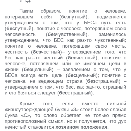
и т.д.
Таким образом, понятие о человеке,
потерявшем себя (безпутный), подменяется
утверждением о том, что у БЕСа путь есть
(
бес
путный), понятие о человеке, потерявшем свою
человечность (
без
чувственный), заменилось
утверждением, что БЕС как раз-то чувственный;
понятие о человеке, потерявшем свою честь,
честность (
без
честный)– утверждением того, что
бес как раз-то честный (
бес
честный); понятие о
человеке, потерявшем или не имевшем цели в
жизни (
без
цельный) – заявлением о том, что у
БЕСа всегда есть цель (
бес
цельный); понятие о
человеке, не ведающем страха (
без
страшный) –
утверждением о том, что бес, как раз-то, страшный
и его бояться следует (
бес
страшный).
Кроме того, если вместо сильной
жизнеутверждающей буквы «З» стоит более слабая
буква «С», то слово обретает не только прямо
противоположный смысл, но и получается, что дух
нечистый становится
хозяином положения
.