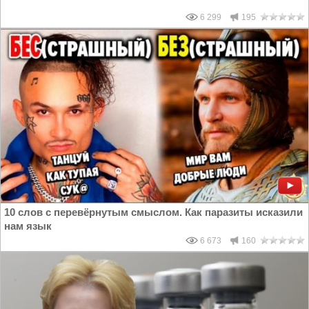
6 299
195
10 слов с перевёрнутым смыслом. Как паразиты исказили
нам язык
6 673
160