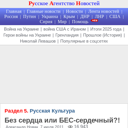
Ру
сское
А
гентство
Н
овостей
Главная
Главные новости
Новости
Лента новостей
|
|
|
|
Россия
Путин
Украина
Крым
ДНР
ЛНР
США
|
|
|
|
|
|
|
Сирия
Мир
Помощь
|
|
Война на Украине
|
война США с Ираном
|
Итоги 2025 года
|
Герои войны на Украине
|
Гренландия
|
Прошлое (История)
|
Николай Левашов
|
Популярные в соцсетях
Раздел 5.
Русская Культура
Без сердца или БЕС-сердечный?!
16 943
Александр Новак
, 7 июля 2011