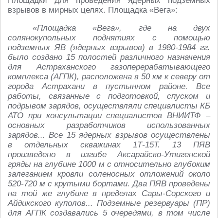
Площадки для проведения ядерных подземных
взрывов в мирных целях. Площадка «Вега»:
«Площадка «Вега», где на двух
солянокупольных поднятиях с помощью
подземных ЯВ (ядерных взрывов) в 1980-1984 гг.
было создано 15 полостей различного назначения
для Астраханского газоперерабатывающего
комплекса (АГПК), расположена в 50 км к северу от
города Астрахани в пустынном районе. Все
работы, связанные с подготовкой, спуском и
подрывом зарядов, осуществляли специалисты КБ
АТО при консультации специалистов ВНИИТФ –
основных разработчиков использованных
зарядов... Все 15 ядерных взрывов осуществлены
в отдельных скважинах 1Т-15Т. 13 ПЯВ
произведено в изгибе Аксарайско-Утигенской
гряды на глубине 1000 м с относительно глубоким
залеганием кровли соленосных отложений около
520-720 м с крутыми бортами. Два ПЯВ проведены
на той же глубине в пределах Сары-Сорского и
Айдикского куполов... Подземные резервуары (ПР)
для АГПК создавались 5 очередями, в том числе