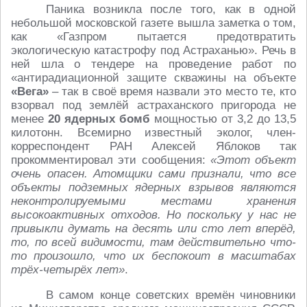
Паника возникла после того, как в одной
небольшой московской газете вышла заметка о том,
как «Газпром пытается предотвратить
экологическую катастрофу под Астраханью». Речь в
ней шла о тендере на проведение работ по
«антирадиационной защите скважины на объекте
«Вега»
– так в своё время назвали это место те, кто
взорвал под землёй астраханского пригорода не
менее
20 ядерных бомб
мощностью от 3,2 до 13,5
килотонн. Всемирно известный эколог, член-
корреспондент РАН Алексей Яблоков так
прокомментировал эти сообщения:
«Этот объект
очень опасен. Атомщики сами признали, что все
объекты подземных ядерных взрывов являются
неконтролируемыми местами хранения
высокоактивных отходов. Но поскольку у нас не
привыкли думать на десять или сто лет вперёд,
то, по всей видимости, там действительно что-
то произошло, что их беспокоит в масштабах
трёх-четырёх лет»
.
В самом конце советских времён чиновники