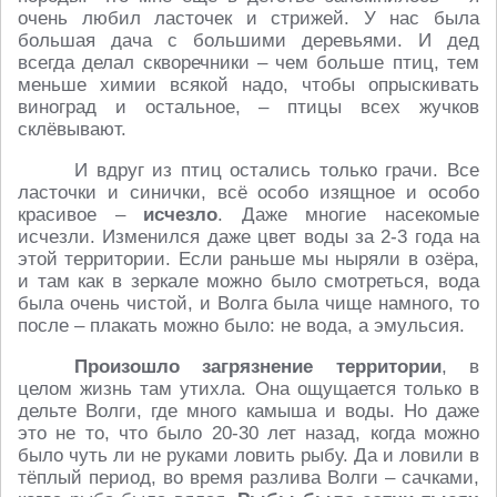
очень любил ласточек и стрижей. У нас была
большая дача с большими деревьями. И дед
всегда делал скворечники – чем больше птиц, тем
меньше химии всякой надо, чтобы опрыскивать
виноград и остальное, – птицы всех жучков
склёвывают.
И вдруг из птиц остались только грачи. Все
ласточки и синички, всё особо изящное и особо
красивое –
исчезло
. Даже многие насекомые
исчезли. Изменился даже цвет воды за 2-3 года на
этой территории. Если раньше мы ныряли в озёра,
и там как в зеркале можно было смотреться, вода
была очень чистой, и Волга была чище намного, то
после – плакать можно было: не вода, а эмульсия.
Произошло загрязнение территории
, в
целом жизнь там утихла. Она ощущается только в
дельте Волги, где много камыша и воды. Но даже
это не то, что было 20-30 лет назад, когда можно
было чуть ли не руками ловить рыбу. Да и ловили в
тёплый период, во время разлива Волги – сачками,