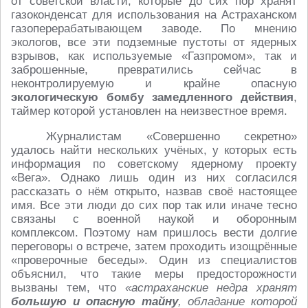
от советской власти, которые до сих пор хранят
газоконденсат для использования на Астраханском
газоперерабатывающем заводе. По мнению
экологов, все эти подземные пустоты от ядерных
взрывов, как используемые «Газпромом», так и
заброшенные, превратились сейчас в
неконтролируемую и крайне опасную
экологическую бомбу замедленного действия
,
таймер которой установлен на неизвестное время.
Журналистам «Совершенно секретно»
удалось найти нескольких учёных, у которых есть
информация по советскому ядерному проекту
«Вега». Однако лишь один из них согласился
рассказать о нём открыто, назвав своё настоящее
имя. Все эти люди до сих пор так или иначе тесно
связаны с военной наукой и оборонным
комплексом. Поэтому нам пришлось вести долгие
переговоры о встрече, затем проходить изощрённые
«проверочные беседы». Один из специалистов
объяснил, что такие меры предосторожности
вызваны тем, что
«астраханские недра хранят
большую и опасную тайну
, обладание которой