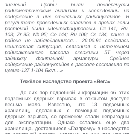
значений. Пробы были подвергнуты
радиометрическим анализам и исследованы на
содержание в них отдельных радионуклидов. В
результате проведённых анализов в пробах золы
растений были идентифицированы: Се-141; Ru-
103; Zr-95; Nb-95; Ce-144; Ru-106; Cs-134, ранее в
районе не наблюдавшиеся… 26.06.91 создалась
нештатная ситуация, связанная с истечением
радиоактивного рассола скважины 5Т через
задвижку фонтанной арматуры. Среднее
содержание радионуклидов в рассоле составило по
цезию-137 1·104 Бк/л…»
Тяжёлое наследство проекта «Вега»
До сих пор подробной информации об этих
подземных ядерных взрывах в открытом доступе
весьма мало. Известно, что 13 подземных
хранилищ, сделанных с помощью подземных
ядерных взрывов, со временем стали непригодны
для эксплуатации. Однако остались ещё два
хранилища, доставшиеся «Газпрому» в наследство