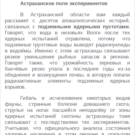
Астраханское поле экспериментов
В Астраханский области вам каждый
расскажет с десяток апокалипсических историй,
связанных с
подземными ядерными пустотами
.
Говорят, что вода в низовьях Волги после тех
ядерных испытаний отравлена, потому что
подземные грунтовые воды выводят радионуклиды
в водоёмы. Именно с этим астраханцы связывают
резкое уменьшение рыбных запасов в регионе.
Говорят также, что урожайность зерновых и
бахчёвых резко упала в последние годы из-за
обеднения и возмущения почвы, в которую попали
радиоактивные элементы подземных ядерных
взрывов.
Гибель и исчезновение некоторых видов
фауны, странные болезни домашнего скота,
струпья на ногах пасшейся неподалёку от зоны
ядерных испытаний скотины астраханцы тоже
связывают с последствиями тех экспериментов.
Учитывая, что официального анализа состояния
здоровья населения в этом регионе в открытом