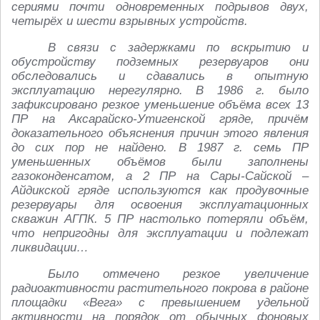
сериями почти одновременных подрывов двух,
четырёх и шести взрывных устройств.
В связи с задержками по вскрытию и
обустройству подземных резервуаров они
обследовались и сдавались в опытную
эксплуатацию нерегулярно. В 1986 г. было
зафиксировано резкое уменьшение объёма всех 13
ПР на Аксарайско-Утигенской гряде, причём
доказательного объяснения причин этого явления
до сих пор не найдено. В 1987 г. семь ПР
уменьшенных объёмов были заполнены
газоконденсатом, а 2 ПР на Сары-Сайской –
Айдикской гряде используются как продувочные
резервуары для освоения эксплуатационных
скважин АГПК. 5 ПР настолько потеряли объём,
что непригодны для эксплуатации и подлежат
ликвидации…
Было отмечено резкое увеличение
радиоактивности растительного покрова в районе
площадки «Вега» с превышением удельной
активности на порядок от обычных фоновых