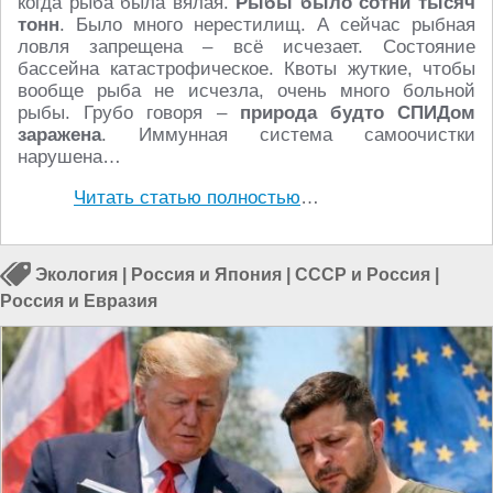
когда рыба была вялая.
Рыбы было сотни тысяч
тонн
. Было много нерестилищ. А сейчас рыбная
ловля запрещена – всё исчезает. Состояние
бассейна катастрофическое. Квоты жуткие, чтобы
вообще рыба не исчезла, очень много больной
рыбы. Грубо говоря –
природа будто СПИДом
заражена
. Иммунная система самоочистки
нарушена…
Читать статью полностью
…
Экология
|
Россия и Япония
|
СССР и Россия
|
Россия и Евразия