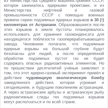
из Министерства среднего машиностроения СССР,
которое занималось ядерными проектами, и из
Министерства нефтяной и газовой
промышленности СССР с помощью военных
провели серию подземных ядерных взрывов
в 30 (!)
километрах от Астрахани
. Образовавшиеся после
этих взрывов в земле пустоты планировалось
использовать для хранения газоконденсата для
находящегося поблизости газоперерабатывающего
завода. Чиновники полагали, что подземные
ядерные взрывы на большой глубине будут
безопасны для людей, а после определённой
обработки подземных пустот газ не будет
содержать опасных радиоактивных элементов. Но
по прошествии десятилетий учёные заявляют о
том, что этот ядерно-газовый эксперимент привёл в
действие
чудовищную экологическую бомбу
замедленного действия, которая угрожает и
сегодняшним, и будущим поколениям астраханцев.
А через астраханские арбузы и астраханскую рыбу
радиоактивные следы тех подземных взрывов
могут расползаться и по всей стране.