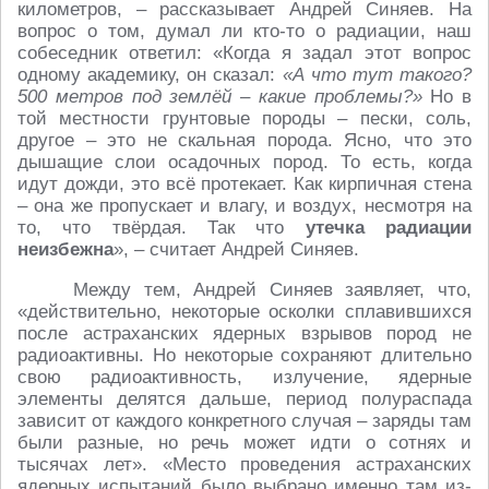
километров, – рассказывает Андрей Синяев. На
вопрос о том, думал ли кто-то о радиации, наш
собеседник ответил: «Когда я задал этот вопрос
одному академику, он сказал:
«А что тут такого?
500 метров под землёй – какие проблемы?»
Но в
той местности грунтовые породы – пески, соль,
другое – это не скальная порода. Ясно, что это
дышащие слои осадочных пород. То есть, когда
идут дожди, это всё протекает. Как кирпичная стена
– она же пропускает и влагу, и воздух, несмотря на
то, что твёрдая. Так что
утечка радиации
неизбежна
», – считает Андрей Синяев.
Между тем, Андрей Синяев заявляет, что,
«действительно, некоторые осколки сплавившихся
после астраханских ядерных взрывов пород не
радиоактивны. Но некоторые сохраняют длительно
свою радиоактивность, излучение, ядерные
элементы делятся дальше, период полураспада
зависит от каждого конкретного случая – заряды там
были разные, но речь может идти о сотнях и
тысячах лет». «Место проведения астраханских
ядерных испытаний было выбрано именно там из-