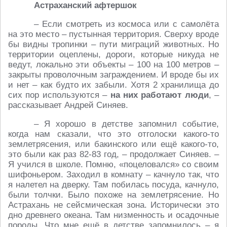
Астраханский афтершок
– Если смотреть из космоса или с самолёта
на это место – пустынная территория. Сверху вроде
бы видны тропинки – пути миграций животных. Но
территории оцеплены, дороги, которые никуда не
ведут, локально эти объекты – 100 на 100 метров –
закрыты проволочным заграждением. И вроде бы их
и нет – как будто их забыли. Хотя 2 хранилища до
сих пор используются –
на них работают люди
, –
рассказывает Андрей Синяев.
– Я хорошо в детстве запомнил событие,
когда нам сказали, что это отголоски какого-то
землетрясения, или бакинского или ещё какого-то,
это были как раз 82-83 год, – продолжает Синяев. –
Я учился в школе. Помню, «поцеловался» со своим
шифоньером. Заходил в комнату – качнуло так, что
я налетел на дверку. Там побилась посуда, качнуло,
были толчки. Было похоже на землетрясение. Но
Астрахань не сейсмическая зона. Исторически это
дно древнего океана. Там низменность и осадочные
породы. Что мне ещё в детстве запомнилось – я