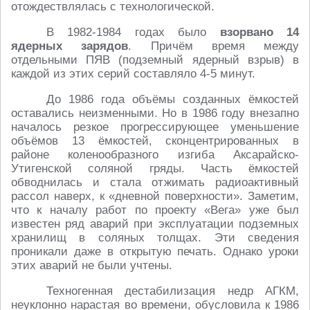
отождествлялась с технологической.
В 1982-1984 годах было
взорвано 14
ядерных зарядов
. Причём время между
отдельными ПЯВ (подземный ядерный взрыв) в
каждой из этих серий составляло 4-5 минут.
До 1986 года объёмы созданных ёмкостей
оставались неизменными. Но в 1986 году внезапно
началось резкое прогрессирующее уменьшение
объёмов 13 ёмкостей, сконцентрированных в
районе коленообразного изгиба Аксарайско-
Утигенской соляной гряды. Часть ёмкостей
обводнилась и стала отжимать радиоактивный
рассол наверх, к «дневной поверхности». Заметим,
что к началу работ по проекту «Вега» уже был
известен ряд аварий при эксплуатации подземных
хранилищ в соляных толщах. Эти сведения
проникали даже в открытую печать. Однако уроки
этих аварий не были учтены.
Техногенная дестабилизация недр АГКМ,
неуклонно нарастая во времени, обусловила к 1986