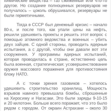
химические вещества – газ сжиженный или что-то
другое. Но создание полноценных резервуаров не
получалось – цоколь обрушивался, резервуары не
были герметичными.
Тогда в СССР был денежный кризис – начало
80-х, и после того, как упали цены на нефть,
решили удешевить проекты и решить этот вопрос с
помощью атомного ведомства и военных – убить
двух зайцев. С одной стороны, проводить ядерные
испытания, а с другой, чтобы они давали вот эти
сооружения. У программы ядерных испытаний,
которая проводилась в стране, естественно цель
была военная, стратегическая: усовершенствование
оружия массового поражения для противостояния
блоку НАТО.
А с точки зрения газовиков – хотелось
удешевить строительство хранилищ. Мощность
взрывов намного превышала бомбы, сброшенные
на Хиросиму и Нагасаки. Это были заряды 9-10-15
и 20 килотонн. Больше всего поражает, что это было
рядом с городом. От окраин Астрахани – около 30