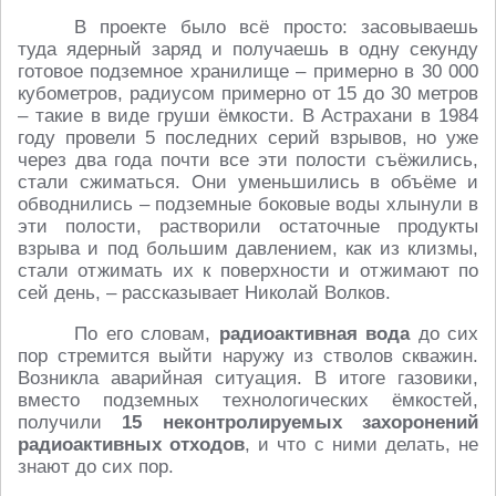
В проекте было всё просто: засовываешь
туда ядерный заряд и получаешь в одну секунду
готовое подземное хранилище – примерно в 30 000
кубометров, радиусом примерно от 15 до 30 метров
– такие в виде груши ёмкости. В Астрахани в 1984
году провели 5 последних серий взрывов, но уже
через два года почти все эти полости съёжились,
стали сжиматься. Они уменьшились в объёме и
обводнились – подземные боковые воды хлынули в
эти полости, растворили остаточные продукты
взрыва и под большим давлением, как из клизмы,
стали отжимать их к поверхности и отжимают по
сей день, – рассказывает Николай Волков.
По его словам,
радиоактивная вода
до сих
пор стремится выйти наружу из стволов скважин.
Возникла аварийная ситуация. В итоге газовики,
вместо подземных технологических ёмкостей,
получили
15 неконтролируемых захоронений
радиоактивных отходов
, и что с ними делать, не
знают до сих пор.