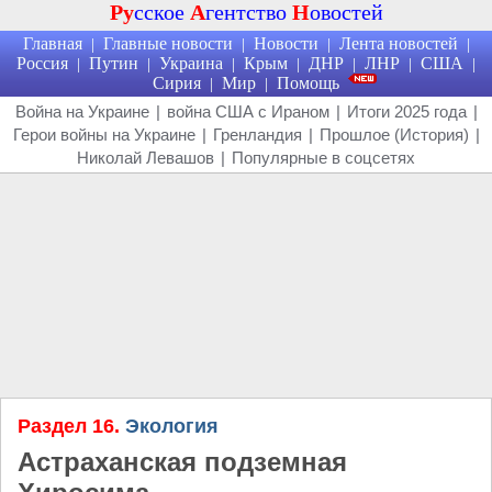
Ру
сское
А
гентство
Н
овостей
Главная
Главные новости
Новости
Лента новостей
|
|
|
|
Россия
Путин
Украина
Крым
ДНР
ЛНР
США
|
|
|
|
|
|
|
Сирия
Мир
Помощь
|
|
Война на Украине
|
война США с Ираном
|
Итоги 2025 года
|
Герои войны на Украине
|
Гренландия
|
Прошлое (История)
|
Николай Левашов
|
Популярные в соцсетях
Раздел 16.
Экология
Астраханская подземная