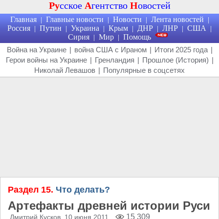
Ру
сское
А
гентство
Н
овостей
Главная
Главные новости
Новости
Лента новостей
|
|
|
|
Россия
Путин
Украина
Крым
ДНР
ЛНР
США
|
|
|
|
|
|
|
Сирия
Мир
Помощь
|
|
Война на Украине
|
война США с Ираном
|
Итоги 2025 года
|
Герои войны на Украине
|
Гренландия
|
Прошлое (История)
|
Николай Левашов
|
Популярные в соцсетях
Раздел 15.
Что делать?
Артефакты древней истории Руси
15 309
Дмитрий Кусков
, 10 июня 2011