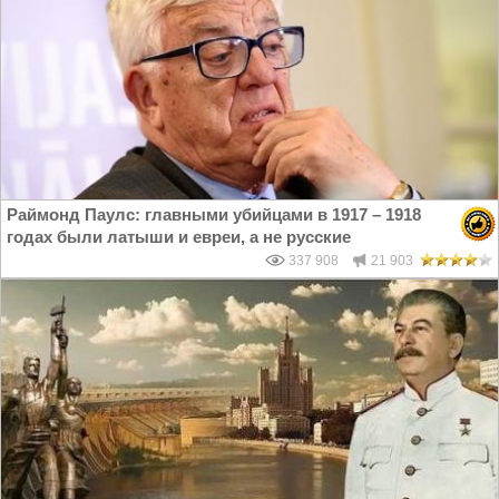
Раймонд Паулс: главными убийцами в 1917 – 1918
годах были латыши и евреи, а не русские
337 908
21 903