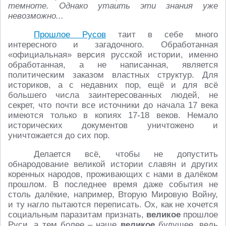
темноте. Однако утаить эти знания уже
невозможно...
Прошлое Русов
таит в себе много
интересного и загадочного. Обработанная
«официальная» версия русской истории, именно
обработанная, а не написанная, является
политическим заказом властных структур. Для
историков, а с недавних пор, ещё и для всё
большего числа заинтересованных людей, не
секрет, что почти все источники до начала 17 века
имеются только в копиях 17-18 веков. Немало
исторических документов уничтожено и
уничтожается до сих пор.
Делается всё, чтобы не допустить
обнародование великой истории славян и других
коренных народов, проживающих с нами в далёком
прошлом. В последнее время даже события не
столь далёкие, например, Вторую Мировую Войну,
и ту нагло пытаются переписать. Ох, как не хочется
социальным паразитам признать,
великое
прошлое
Руси, а тем более – наше
великое
будущее, ведь