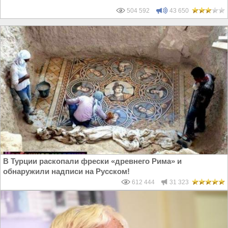
504 592
43 650
В Турции раскопали фрески «древнего Рима» и
обнаружили надписи на Русском!
612 444
31 323