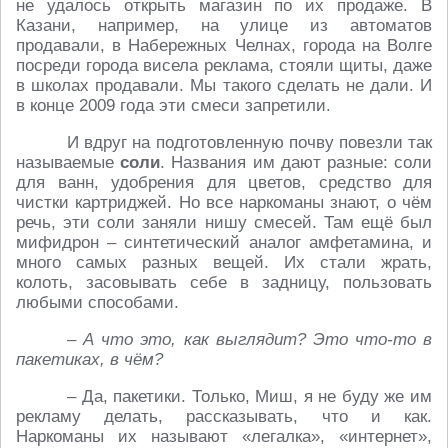
не удалось открыть магазин по их продаже. В
Казани, например, на улице из автоматов
продавали, в Набережных Челнах, города на Волге
посреди города висела реклама, стояли щиты, даже
в школах продавали. Мы такого сделать не дали. И
в конце 2009 года эти смеси запретили.
И вдруг на подготовленную почву повезли так
называемые
соли
. Названия им дают разные: соли
для ванн, удобрения для цветов, средство для
чистки картриджей. Но все наркоманы знают, о чём
речь, эти соли заняли нишу смесей. Там ещё был
мифидрон – синтетический аналог амфетамина, и
много самых разных вещей. Их стали жрать,
колоть, засовывать себе в задницу, пользовать
любыми способами.
– А что это, как выглядит? Это что-то в
пакетиках, в чём?
– Да, пакетики. Только, Миш, я не буду же им
рекламу делать, рассказывать, что и как.
Наркоманы их называют «легалка», «интернет»,