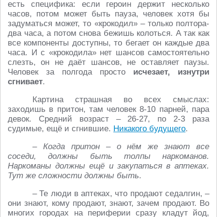
есть специфика: если героин держит несколько
часов, потом может быть пауза, человек хотя бы
задуматься может, то «крокодил» – только полтора-
два часа, а потом снова бежишь колоться. А так как
все компоненты доступны, то бегает он каждые два
часа. И с «крокодила» нет шансов самостоятельно
слезть, он не даёт шансов, не оставляет паузы.
Человек за полгода просто
исчезает, изнутри
сгнивает
.
Картина страшная во всех смыслах:
заходишь в притон, там человек 8-10 парней, пара
девок. Средний возраст – 26-27, по 2-3 раза
судимые, ещё и сгнившие.
Никакого будущего
.
– Когда притон – о нём же знают все
соседи, должны быть толпы наркоманов.
Наркоманы должны ещё и закупаться в аптеках.
Тут же сложности должны быть
.
– Те люди в аптеках, что продают седалгин, –
они знают, кому продают, знают, зачем продают. Во
многих городах на периферии сразу кладут йод,