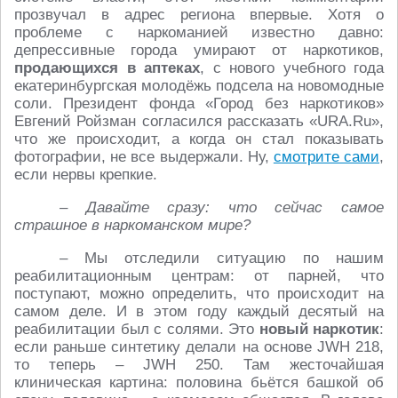
прозвучал в адрес региона впервые. Хотя о
проблеме с наркоманией известно давно:
депрессивные города умирают от наркотиков,
продающихся в аптеках
, с нового учебного года
екатеринбургская молодёжь подсела на новомодные
соли. Президент фонда «Город без наркотиков»
Евгений Ройзман согласился рассказать «URA.Ru»,
что же происходит, а когда он стал показывать
фотографии, не все выдержали. Ну,
смотрите сами
,
если нервы крепкие.
– Давайте сразу: что сейчас самое
страшное в наркоманском мире?
– Мы отследили ситуацию по нашим
реабилитационным центрам: от парней, что
поступают, можно определить, что происходит на
самом деле. И в этом году каждый десятый на
реабилитации был с солями. Это
новый наркотик
:
если раньше синтетику делали на основе JWH 218,
то теперь – JWH 250. Там жесточайшая
клиническая картина: половина бьётся башкой об