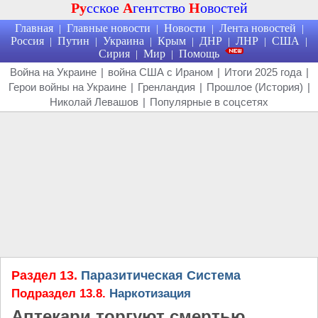
Ру
сское
А
гентство
Н
овостей
Главная
Главные новости
Новости
Лента новостей
|
|
|
|
Россия
Путин
Украина
Крым
ДНР
ЛНР
США
|
|
|
|
|
|
|
Сирия
Мир
Помощь
|
|
Война на Украине
|
война США с Ираном
|
Итоги 2025 года
|
Герои войны на Украине
|
Гренландия
|
Прошлое (История)
|
Николай Левашов
|
Популярные в соцсетях
Раздел 13.
Паразитическая Система
Подраздел 13.8.
Наркотизация
Аптекари торгуют смертью