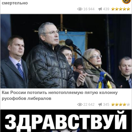
смертельно
16 944
439
Как России потопить непотопляемую пятую колонну
русофобов либералов
22 642
345