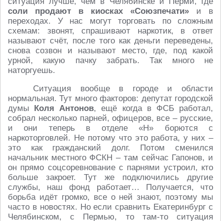
ситуация лучше, чем в Челябинске и Перми, где
соли продают в киосках «Союзпечати»
и в
переходах. У нас могут торговать по сложным
схемам: звонят, спрашивают наркотик, в ответ
называют счёт, после того как деньги переведены,
снова созвон и называют место, где, под какой
урной, какую пачку забрать. Так много не
наторгуешь.
Ситуация вообще в городе и области
нормальная. Тут много факторов: депутат городской
думы
Коля Антонов
, ещё когда в ФСБ работал,
собрал несколько парней, офицеров, все – русские,
и они теперь в отделе «Н» борются с
наркоторговлей. Не потому что это работа, у них –
это как гражданский долг. Потом сменился
начальник местного ФСКН – там сейчас Гапонов, и
он прямо соцсоревнование с парнями устроил, кто
больше закроет. Тут же подключились другие
службы, наш фонд работает… Получается, что
борьба идёт громко, все о ней знают, поэтому мы
часто в новостях. Но если сравнить Екатеринбург с
Челябинском, с Пермью, то там-то ситуация