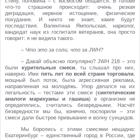
стену, половина – с космосом общается. В голове
что-то страшное происходит: очень резкая
деградация, нервное истощение, физическое
похудание. И никто не знает, какие будут
последствия. Валентина Ямпольская, нарколог,
кандидат наук из госпиталя ветеранов, она просто
говорит: я не видела такого.
– Что это за соли, что за JWH?
– Давай объясню популярно? JWH 218 – это
были
курительные смеси
, ты слышал про них,
наверно. Ими
пять лет по всей стране торговали
,
мощный был поток, была агрессивная реклама,
направленная на молодёжь. Упор делался на их
легальность – тестами эти смеси (
синтетические
аналоги марихуаны и гашиша
) в организме не
определялись, считались безвредными. Насчёт
безвредности мы бы, конечно, поспорили – эти
смеси дали быстрое привыкание и волну суицидов.
Мы боролись с этими смесями нещадно:
Екатеринбург – единственный город в России, где