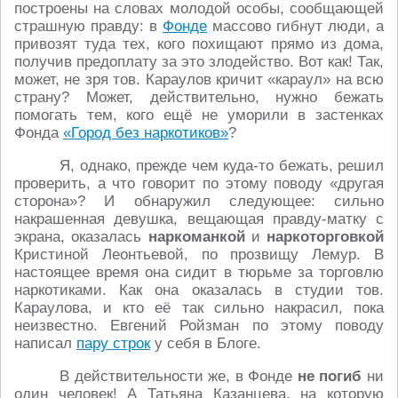
построены на словах молодой особы, сообщающей
страшную правду: в
Фонде
массово гибнут люди, а
привозят туда тех, кого похищают прямо из дома,
получив предоплату за это злодейство. Вот как! Так,
может, не зря тов. Караулов кричит «караул» на всю
страну? Может, действительно, нужно бежать
помогать тем, кого ещё не уморили в застенках
Фонда
«Город без наркотиков»
?
Я, однако, прежде чем куда-то бежать, решил
проверить, а что говорит по этому поводу «другая
сторона»? И обнаружил следующее: сильно
накрашенная девушка, вещающая правду-матку с
экрана, оказалась
наркоманкой
и
наркоторговкой
Кристиной Леонтьевой, по прозвищу Лемур. В
настоящее время она сидит в тюрьме за торговлю
наркотиками. Как она оказалась в студии тов.
Караулова, и кто её так сильно накрасил, пока
неизвестно. Евгений Ройзман по этому поводу
написал
пару строк
у себя в Блоге.
В действительности же, в Фонде
не погиб
ни
один человек! А Татьяна Казанцева, на которую