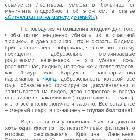
ссылается Леонтьева, умерла в больнице от
менингита (подробности об этом см. в статье
«Сигнализация на могилу дочери?!»
).
По поводу же
«похищений людей»
для того,
чтобы потом медленно убивать их в «частной
тюрьме», я даже не знаю, что и сказать. Видимо,
Кристина не очень соображала, что говорит, потому
похищения, добровольно оплачиваемые
родителями наркоманов, – это убогая ложь,
рассчитанная, видимо, на таких же интеллектуалов,
как Лемур или Караулов. Транспортировка
наркоманов в
Фонд
, добровольность которой все
годы обязательно фиксируется документально и
записывается на видео, дело непростое и всегда
оплачивается заказчиками (родителями наркомана),
и это всё вполне логично и законно. Всё остальное
– «чёрный пиар», а по-нашему –
глупая болтовня
!
Ведь, если бы у полицаев был бы доказан
хоть один факт
из тех незатейливых фантазий, о
которых рассказывала Кристина Леонтьева,