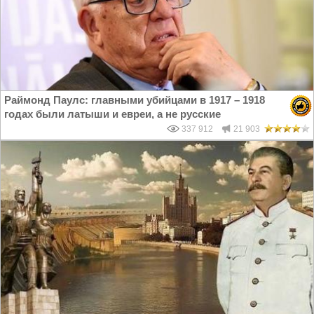
Раймонд Паулс: главными убийцами в 1917 – 1918
годах были латыши и евреи, а не русские
337 912
21 903