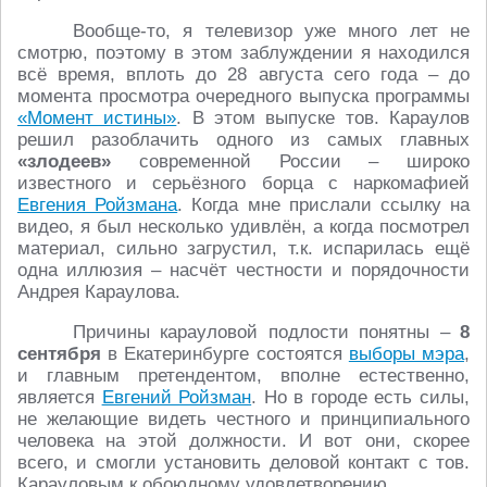
Вообще-то, я телевизор уже много лет не
смотрю, поэтому в этом заблуждении я находился
всё время, вплоть до 28 августа сего года – до
момента просмотра очередного выпуска программы
«Момент истины»
. В этом выпуске тов. Караулов
решил разоблачить одного из самых главных
«злодеев»
современной России – широко
известного и серьёзного борца с наркомафией
Евгения Ройзмана
. Когда мне прислали ссылку на
видео, я был несколько удивлён, а когда посмотрел
материал, сильно загрустил, т.к. испарилась ещё
одна иллюзия – насчёт честности и порядочности
Андрея Караулова.
Причины карауловой подлости понятны –
8
сентября
в Екатеринбурге состоятся
выборы мэра
,
и главным претендентом, вполне естественно,
является
Евгений Ройзман
. Но в городе есть силы,
не желающие видеть честного и принципиального
человека на этой должности. И вот они, скорее
всего, и смогли установить деловой контакт с тов.
Карауловым к обоюдному удовлетворению.