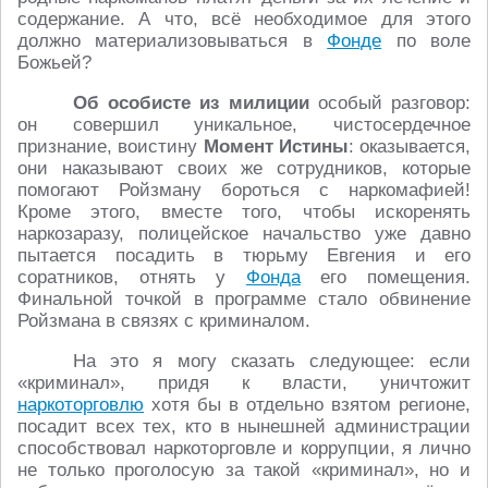
содержание. А что, всё необходимое для этого
должно материализовываться в
Фонде
по воле
Божьей?
Об особисте из милиции
особый разговор:
он совершил уникальное, чистосердечное
признание, воистину
Момент Истины
: оказывается,
они наказывают своих же сотрудников, которые
помогают Ройзману бороться с наркомафией!
Кроме этого, вместе того, чтобы искоренять
наркозаразу, полицейское начальство уже давно
пытается посадить в тюрьму Евгения и его
соратников, отнять у
Фонда
его помещения.
Финальной точкой в программе стало обвинение
Ройзмана в связях с криминалом.
На это я могу сказать следующее: если
«криминал», придя к власти, уничтожит
наркоторговлю
хотя бы в отдельно взятом регионе,
посадит всех тех, кто в нынешней администрации
способствовал наркоторговле и коррупции, я лично
не только проголосую за такой «криминал», но и