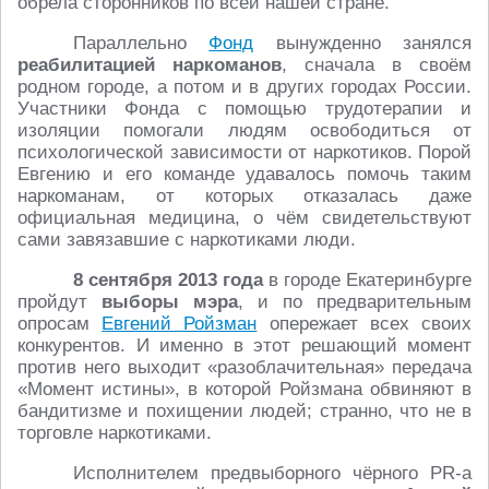
обрела сторонников по всей нашей стране.
Параллельно
Фонд
вынужденно занялся
реабилитацией наркоманов
, сначала в своём
родном городе, а потом и в других городах России.
Участники Фонда с помощью трудотерапии и
изоляции помогали людям освободиться от
психологической зависимости от наркотиков. Порой
Евгению и его команде удавалось помочь таким
наркоманам, от которых отказалась даже
официальная медицина, о чём свидетельствуют
сами завязавшие с наркотиками люди.
8 сентября 2013 года
в городе Екатеринбурге
пройдут
выборы мэра
, и по предварительным
опросам
Евгений Ройзман
опережает всех своих
конкурентов. И именно в этот решающий момент
против него выходит «разоблачительная» передача
«Момент истины», в которой Ройзмана обвиняют в
бандитизме и похищении людей; странно, что не в
торговле наркотиками.
Исполнителем предвыборного чёрного PR-а