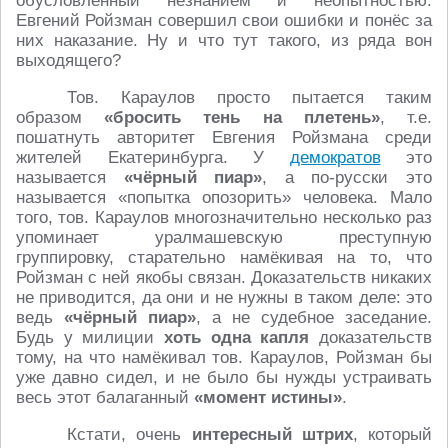
обусловленный незнанием и неопытностью.
Евгений Ройзман совершил свои ошибки и понёс за
них наказание. Ну и что тут такого, из ряда вон
выходящего?
Тов. Караулов просто пытается таким
образом
«бросить тень на плетень»
, т.е.
пошатнуть авторитет Евгения Ройзмана среди
жителей Екатеринбурга. У
демократов
это
называется
«чёрный пиар»
, а по-русски это
называется «попытка опозорить» человека. Мало
того, тов. Караулов многозначительно несколько раз
упоминает уралмашевскую преступную
группировку, старательно намёкивая на то, что
Ройзман с ней якобы связан. Доказательств никаких
не приводится, да они и не нужны в таком деле: это
ведь
«чёрный пиар»
, а не судебное заседание.
Будь у милиции
хоть одна капля
доказательств
тому, на что намёкивал тов. Караулов, Ройзман бы
уже давно сидел, и не было бы нужды устраивать
весь этот балаганный
«момент истины»
.
Кстати, очень
интересный штрих
, который