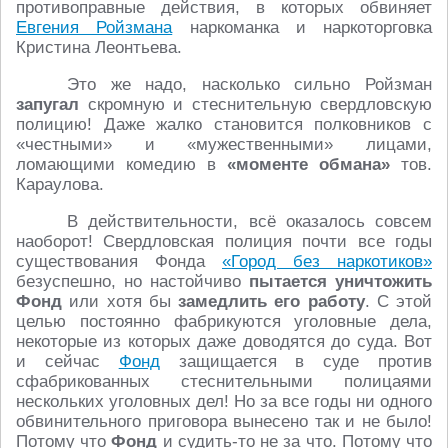
противоправные действия, в которых обвиняет
Евгения Ройзмана
наркоманка и наркоторговка
Кристина Леонтьева.
Это же надо, насколько сильно Ройзман
запугал
скромную и стеснительную свердловскую
полицию! Даже жалко становится полковников с
«честными» и «мужественными» лицами,
ломающими комедию в
«моменте обмана»
тов.
Караулова.
В действительности, всё оказалось совсем
наоборот! Свердловская полиция почти все годы
существования Фонда
«Город без наркотиков»
безуспешно, но настойчиво
пытается уничтожить
Фонд
или хотя бы
замедлить его работу
. С этой
целью постоянно фабрикуются уголовные дела,
некоторые из которых даже доводятся до суда. Вот
и сейчас
Фонд
защищается в суде против
сфабрикованных стеснительными полицаями
нескольких уголовных дел! Но за все годы ни одного
обвинительного приговора вынесено так и не было!
Потому что
Фонд
и судить-то не за что. Потому что