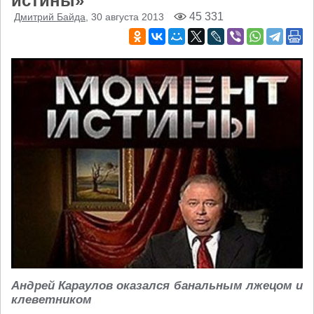
истины»
45 331
Дмитрий Байда
, 30 августа 2013
Андрей Караулов оказался банальным лжецом и
клеветником