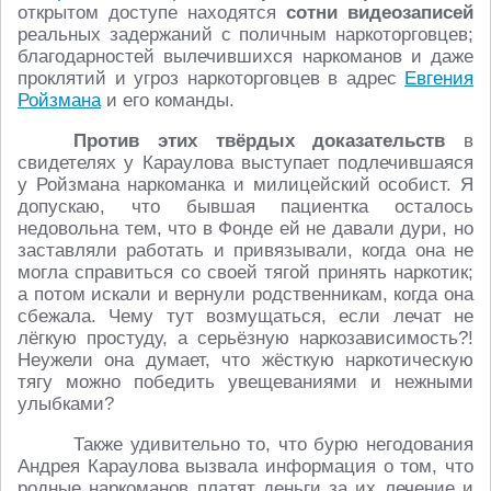
открытом доступе находятся
сотни видеозаписей
реальных задержаний с поличным наркоторговцев;
благодарностей вылечившихся наркоманов и даже
проклятий и угроз наркоторговцев в адрес
Евгения
Ройзмана
и его команды.
Против этих твёрдых доказательств
в
свидетелях у Караулова выступает подлечившаяся
у Ройзмана наркоманка и милицейский особист. Я
допускаю, что бывшая пациентка осталось
недовольна тем, что в Фонде ей не давали дури, но
заставляли работать и привязывали, когда она не
могла справиться со своей тягой принять наркотик;
а потом искали и вернули родственникам, когда она
сбежала. Чему тут возмущаться, если лечат не
лёгкую простуду, а серьёзную наркозависимость?!
Неужели она думает, что жёсткую наркотическую
тягу можно победить увещеваниями и нежными
улыбками?
Также удивительно то, что бурю негодования
Андрея Караулова вызвала информация о том, что
родные наркоманов платят деньги за их лечение и