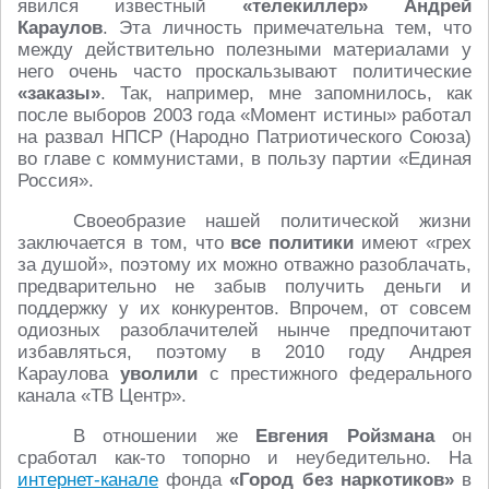
явился известный
«телекиллер»
Андрей
Караулов
. Эта личность примечательна тем, что
между действительно полезными материалами у
него очень часто проскальзывают политические
«заказы»
. Так, например, мне запомнилось, как
после выборов 2003 года «Момент истины» работал
на развал НПСР (Народно Патриотического Союза)
во главе с коммунистами, в пользу партии «Единая
Россия».
Своеобразие нашей политической жизни
заключается в том, что
все политики
имеют «грех
за душой», поэтому их можно отважно разоблачать,
предварительно не забыв получить деньги и
поддержку у их конкурентов. Впрочем, от совсем
одиозных разоблачителей нынче предпочитают
избавляться, поэтому в 2010 году Андрея
Караулова
уволили
с престижного федерального
канала «ТВ Центр».
В отношении же
Евгения Ройзмана
он
сработал как-то топорно и неубедительно. На
интернет-канале
фонда
«Город без наркотиков»
в