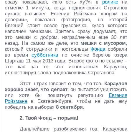
сразу показывает, «кто есть ху?»: в
ролике
на
отметке 1 минута, когда подполковник Строганов
лукаво называет Евгения Ройзмана «вором на
доверии», показана фотография, на которой
Евгений стоит возле грузовичка, кузов которого
наполнен мешками. Зритель сразу додумает, что
это мешки с добром, награбленным ещё 30 лет
назад. На самом же деле, это
мешки с мусором
,
который сотрудники и постояльцы
Фонда
собрали
во время
субботника
по очистке берегов озера
Шарташ 11 мая 2013 года. Второе фото по ссылке –
это как раз то, что использовал Караулов,
иллюстрируя слова подполковника Строганова.
Этот штрих говорит о том, что тов.
Караулов
хорошо знает, что делает
: он пытается уничтожить
или хотя бы пошатнуть репутацию
Евгения
Ройзмана
в Екатеринбурге, чтобы не дать ему
победить на выборах
8 сентября
.
2. Твой Фонд – тюрьма!
Дальнейшие разоблачения тов. Караулова