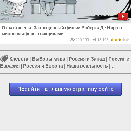
Отвакцинены. Запрещенный фильм Роберта Де Ниро о
мировой афере с вакцинами
210 155
13 168
Клевета
|
Выборы мэра
|
Россия и Запад
|
Россия и
Евразия
|
Россия и Европа
|
Наша реальность
|
Дмитрий Жуков
Перейти на главную страницу сайта