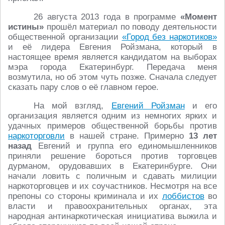
26 августа 2013 года в программе
«Момент
истины»
прошёл материал по поводу деятельности
общественной организации
«Город без наркотиков»
и её лидера Евгения Ройзмана, который в
настоящее время является кандидатом на выборах
мэра города Екатеринбург. Передача меня
возмутила, но об этом чуть позже. Сначала следует
сказать пару слов о её главном герое.
На мой взгляд,
Евгений Ройзман
и его
организация является одним из немногих ярких и
удачных примеров общественной борьбы против
наркоторговли
в нашей стране. Примерно
13 лет
назад
Евгений и группа его единомышленников
приняли решение бороться против торговцев
дурманом, орудовавших в Екатеринбурге. Они
начали ловить с поличным и сдавать милиции
наркоторговцев и их соучастников. Несмотря на все
препоны со стороны криминала и их
лоббистов
во
власти и правоохранительных органах, эта
народная антинаркотическая инициатива выжила и