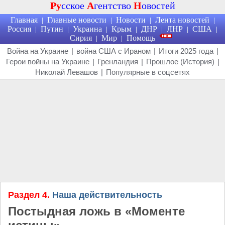
Ру
сское
А
гентство
Н
овостей
Главная
Главные новости
Новости
Лента новостей
|
|
|
|
Россия
Путин
Украина
Крым
ДНР
ЛНР
США
|
|
|
|
|
|
|
Сирия
Мир
Помощь
|
|
Война на Украине
|
война США с Ираном
|
Итоги 2025 года
|
Герои войны на Украине
|
Гренландия
|
Прошлое (История)
|
Николай Левашов
|
Популярные в соцсетях
Раздел 4.
Наша действительность
Постыдная ложь в «Моменте