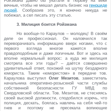
Ройзмана давно бы укатали в тюрьму на веки
вечные, чтобы не мешал делать бизнес на
геноциде
людей
. Сообразив это, я конечно никуда не
побежал, а сел писать эту статью.
3. Милиция боится Ройзмана
Но вообще-то Караулов – молодец! В своём
деле он профессионал. Он наловчился так
переворачивать информацию вверх ногами, что с
первого взгляда многое кажется вполне
правдоподобным и даже логичным. Вот и здесь на
вполне нормальный вопрос: а куда же милиция
смотрела все эти годы? – даётся совершенно
удивительный ответ, похожий на шутку бездарного
юмориста. Таким «юмористом» в передаче тов.
Караулова выступил
Олег Мезитов
, заместитель
начальника оперативно-розыскной части службы
собственной безопасности ГУ МВД по
Свердловской области. Тов. Мезитов, не стесняясь
своей высокой должности, сподобился изречь, что
полиция, дескать, боялась навлечь на себя чей-то
гнев и поэтому не пресекала вопиющие