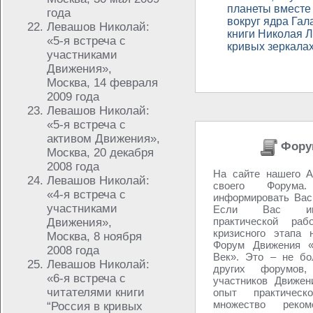
планеты вместе
года
вокруг ядра Гал
Левашов Николай:
книги Николая 
«5-я встреча с
кривых зеркалах
участниками
Движения»,
Москва, 14 февраля
2009 года
Левашов Николай:
«5-я встреча с
активом Движения»,
Фору
Москва, 20 декабря
2008 года
На сайте нашего А
Левашов Николай:
своего Форум
«4-я встреча с
информировать Вас,
участниками
Если Вас инт
практической ра
Движения»,
кризисного этапа 
Москва, 8 ноября
Форум Движения «
2008 года
Век». Это – не бо
Левашов Николай:
других форумов
«6-я встреча с
участников Движен
читателями книги
опыт практическ
множество реко
“Россия в кривых