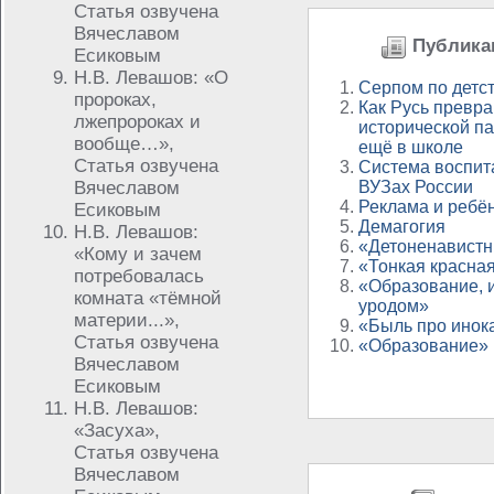
Статья озвучена
Вячеславом
Публикац
Есиковым
Н.В. Левашов: «О
Серпом по детс
пророках,
Как Русь превра
лжепророках и
исторической п
вообще…»,
ещё в школе
Статья озвучена
Система воспит
Вячеславом
ВУЗах России
Реклама и ребё
Есиковым
Демагогия
Н.В. Левашов:
«Детоненавистн
«Кому и зачем
«Тонкая красна
потребовалась
«Образование, 
комната «тёмной
уродом»
материи...»,
«Быль про инок
Статья озвучена
«Образование»
Вячеславом
Есиковым
Н.В. Левашов:
«Засуха»,
Статья озвучена
Вячеславом