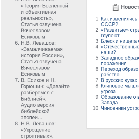
«Теория Вселенной
Новост
и объективная
реальность»,
Как изменились
Статья озвучена
СССР?
«Развитые» стр
Вячеславом
глупеют
Есиковым
Блеск и нищета
Н.В. Левашов:
«Отечественные»
«Замалчиваемая
наши?
история России»,
Западное образо
Статья озвучена
поражения
Вячеславом
Переход образо
Есиковым
рабство
В. Есиков и Н.
В русских вузах
Клиповое мышле
Горюшин: «Давайте
угроза
разберемся с...
Образование от
Библией»,
Запада
Аудио версия
Чиновники устр
библейской
эпопеи...
Н.В. Левашов:
«Укрощение
строптивых»,