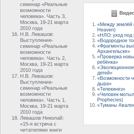
семинар «Реальные
возможности
Видео
человека». Часть 3,
Москва, 19-21 марта
«Между землёй и
2010 года
Heaven)
Н.В. Левашов:
«НЛО: уход под
Выступление-
«Водородное то
семинар «Реальные
«Фрагменты выс
Архангельске»
возможности
«Проверка новы
человека». Часть 2,
ребёнка»
Москва, 19-21 марта
«Эволюционное 
2010 года
детей»
Н.В. Левашов:
«Возможности ч
Выступление-
дыра»
семинар «Реальные
«Телекинез»
возможности
«Человек-мотыл
человека». Часть 1,
Prophecies)
«Туманы Авалона
Москва, 19-21 марта
2010 года
Левашов Николай:
«15-я встреча с
читателями книги