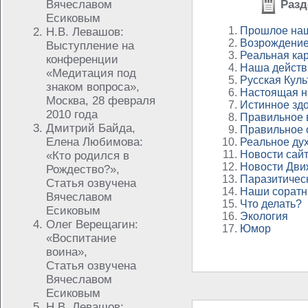
Вячеславом
Разд
Есиковым
Прошлое на
Н.В. Левашов:
Возрождение
Выступление на
Реальная ка
конференции
Наша действ
«Медитация под
Русская Куль
знаком вопроса»,
Настоящая н
Москва, 28 февраля
Истинное зд
2010 года
Правильное 
Дмитрий Байда,
Правильное 
Елена Любимова:
Реальное ду
Новости сай
«Кто родился в
Новости Дви
Рождество?»,
Паразитичес
Статья озвучена
Наши соратн
Вячеславом
Что делать?
Есиковым
Экология
Олег Верещагин:
Юмор
«Воспитание
воина»,
Статья озвучена
Вячеславом
Есиковым
Н.В. Левашов: