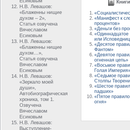
Есиковым
Книги
Н.В. Левашов:
«Блаженны нищие
«Социалистичес
духом – 2»,
«Манифест к сл
процентов»
Статья озвучена
«Деньги без пр
Вячеславом
«Одиннадцатое 
Есиковым
или Исповедни
Н.В. Левашов:
«Десятое прави
«Блаженны нищие
Фантом»
духом…»,
«Девятое прави
Статья озвучена
огненная цепь»
Вячеславом
«Восьмое прави
Есиковым
Голая Империя
«Седьмое прави
Н.В. Левашов:
Столпы Творен
«Зеркало моей
«Шестое правил
души»,
падших»
Автобиографическая
«Пятое правило
хроника, том 1.
огня»
Озвучена
Вячеславом
Есиковым
Н.В. Левашов:
Выступление-