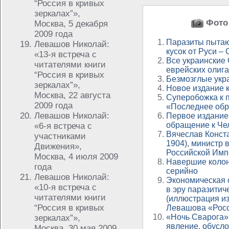
“Россия в кривых
зеркалах”»,
Фото 
Москва, 5 декабря
2009 года
Паразиты пытаю
Левашов Николай:
кусок от Руси –
«13-я встреча с
Все украинские
читателями книги
еврейских олиг
“Россия в кривых
Безмозглые укра
зеркалах”»,
Новое издание к
Москва, 22 августа
Суперобожка к 
2009 года
«Последнее обр
Левашов Николай:
Первое издание
обращение к Че
«6-я встреча с
Вячеслав Конст
участниками
1904), министр 
Движения»,
Российской Имп
Москва, 4 июля 2009
Навершие колон
года
серийно
Левашов Николай:
Экономическая 
«10-я встреча с
в эру паразитич
читателями книги
(иллюстрация из
“Россия в кривых
Левашова «Росс
«Ночь Сварога»
зеркалах”»,
явление, обусл
Москва, 30 мая 2009