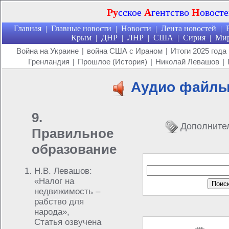
Ру
сское
А
гентство
Н
овост
Главная
Главные новости
Новости
Лента новостей
|
|
|
|
Крым
ДНР
ЛНР
США
Сирия
Ми
|
|
|
|
|
Война на Украине
|
война США с Ираном
|
Итоги 2025 года
Гренландия
|
Прошлое (История)
|
Николай Левашов
|
Аудио файл
9.
Дополните
Правильное
образование
Н.В. Левашов:
«Налог на
недвижимость –
рабство для
народа»,
Статья озвучена