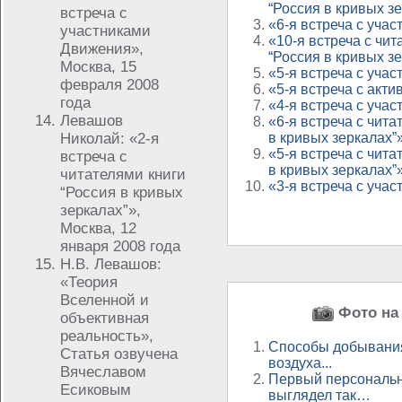
“Россия в кривых з
встреча с
«6-я встреча с уча
участниками
«10-я встреча с чит
Движения»,
“Россия в кривых з
Москва, 15
«5-я встреча с уча
февраля 2008
«5-я встреча с акт
года
«4-я встреча с уча
Левашов
«6-я встреча с чита
Николай: «2-я
в кривых зеркалах”
«5-я встреча с чита
встреча с
в кривых зеркалах”
читателями книги
«3-я встреча с уча
“Россия в кривых
зеркалах”»,
Москва, 12
января 2008 года
Н.В. Левашов:
«Теория
Вселенной и
Фото на 
объективная
реальность»,
Способы добывания
Статья озвучена
воздуха...
Вячеславом
Первый персональн
Есиковым
выглядел так…