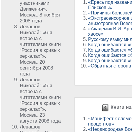
«Ересь под назван
участниками
Епископы»
Движения»,
«Причины болезней
Москва, 8 ноября
«Экстрасенсорное 
2008 года
анизотропная Всел
Левашов
«Академик В.И. Арн
Николай: «6-я
хаосе»
встреча с
Русскому языку ми
читателями книги
Когда ошибаются «б
“Россия в кривых
Когда ошибаются «б
Когда ошибаются «б
зеркалах”»,
Когда ошибаются «б
Москва, 20
«Обратная сторона
сентября 2008
года
Левашов
Николай: «5-я
встреча с
читателями книги
“Россия в кривых
Книги на
зеркалах”»,
Москва, 23
«Манифест к сломл
августа 2008 года
процентов»
Левашов
«Неоднородная Вс