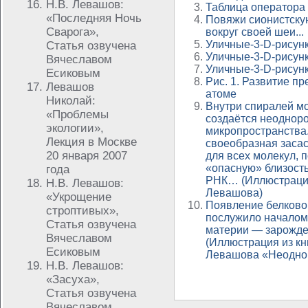
Н.В. Левашов:
Таблица оператора
«Последняя Ночь
Повяжи сионистску
Сварога»,
вокруг своей шеи...
Уличные-3-D-рисун
Статья озвучена
Уличные-3-D-рисун
Вячеславом
Уличные-3-D-рисун
Есиковым
Рис. 1. Развитие п
Левашов
атоме
Николай:
Внутри спиралей м
«Проблемы
создаётся неодноро
экологии»,
микропространства.
Лекция в Москве
своеобразная заса
20 января 2007
для всех молекул, 
«опасную» близость
года
РНК… (Иллюстрация
Н.В. Левашов:
Левашова)
«Укрощение
Появление белково
строптивых»,
послужило началом
Статья озвучена
материи — зарожд
Вячеславом
(Иллюстрация из кн
Есиковым
Левашова «Неодно
Н.В. Левашов:
«Засуха»,
Статья озвучена
Вячеславом