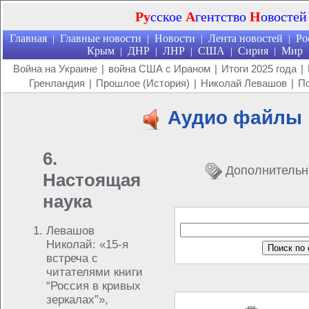
Ру
сское
А
гентство
Н
овостей
Главная
Главные новости
Новости
Лента новостей
Ро
|
|
|
|
Крым
ДНР
ЛНР
США
Сирия
Мир
|
|
|
|
|
Война на Украине
|
война США с Ираном
|
Итоги 2025 года
|
Гренландия
|
Прошлое (История)
|
Николай Левашов
|
По
Аудио файлы
6.
Дополнительн
Настоящая
наука
Левашов
Николай: «15-я
встреча с
читателями книги
“Россия в кривых
зеркалах”»,