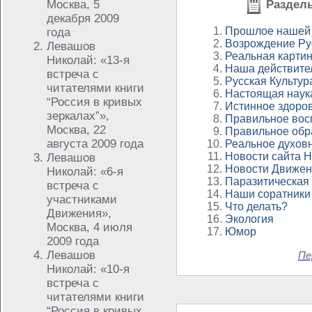
Москва, 5
Разделы
декабря 2009
Прошлое нашей
года
Возрождение Ру
Левашов
Реальная карти
Николай: «13-я
Наша действите
встреча с
Русская Культур
читателями книги
Настоящая наук
“Россия в кривых
Истинное здоро
зеркалах”»,
Правильное вос
Москва, 22
Правильное обр
августа 2009 года
Реальное духов
Новости сайта 
Левашов
Новости Движен
Николай: «6-я
Паразитическая
встреча с
Наши соратники
участниками
Что делать?
Движения»,
Экология
Москва, 4 июля
Юмор
2009 года
Левашов
Пе
Николай: «10-я
встреча с
читателями книги
“Россия в кривых