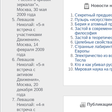
зеркалах”»,
Новости н
Москва, 30 мая
2009 года
Секретный предшес
Левашов
Пузырь «искусствен
Берия и атомный п
Николай: «5-я
Застой в современн
встреча с
философия
участниками
Застой в теоретиче
Движения»,
Целебные свойства
Москва, 14
Странные лабиринт
февраля 2009
Европы
года
Электричество из во
Левашов
Тесла
Николай: «5-я
Кто и как убивал ру
Мировая наука на г
встреча с
активом
Движения»,
Москва, 20
декабря 2008
года
Левашов
Публикации 
Николай: «4-я
встреча с