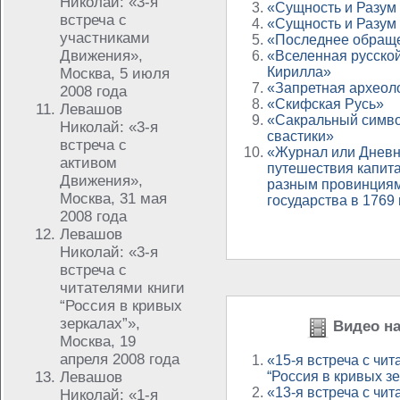
Николай: «3-я
«Сущность и Разум 
встреча с
«Сущность и Разум 
участниками
«Последнее обраще
Движения»,
«Вселенная русско
Кирилла»
Москва, 5 июля
«Запретная археол
2008 года
«Скифская Русь»
Левашов
«Сакральный симво
Николай: «3-я
свастики»
встреча с
«Журнал или Дневн
активом
путешествия капит
Движения»,
разным провинциям
Москва, 31 мая
государства в 1769 
2008 года
Левашов
Николай: «3-я
встреча с
читателями книги
“Россия в кривых
зеркалах”»,
Видео на
Москва, 19
апреля 2008 года
«15-я встреча с чит
Левашов
“Россия в кривых з
«13-я встреча с чит
Николай: «1-я