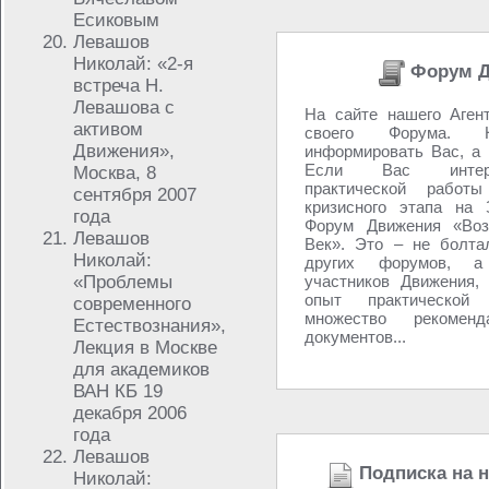
Есиковым
Левашов
Николай: «2-я
Форум Д
встреча Н.
Левашова с
На сайте нашего Аген
активом
своего Форума.
Движения»,
информировать Вас, а 
Если Вас интер
Москва, 8
практической работ
сентября 2007
кризисного этапа на 
года
Форум Движения «Воз
Левашов
Век». Это – не болта
Николай:
других форумов, 
«Проблемы
участников Движения,
опыт практической 
современного
множество рекоме
Естествознания»,
документов...
Лекция в Москве
для академиков
ВАН КБ 19
декабря 2006
года
Левашов
Подписка на 
Николай: