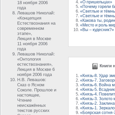
«О пришельцах»
18 ноября 2006
«Почему горели б
года
«Светлые и тёмн
Левашов Николай:
«Светлые и тёмн
«Концепция
«Какова ты, роди
Естествознания на
«Место и роль мир
современном
«Вы – кудесник?»
этапе»,
Лекция в Москве
11 ноября 2006
года
Левашов Николай:
«Онтология
естествознания»,
Книги н
Лекция в Москве 6
ноября 2006 года
«Князь-8. Удар зм
Н.В. Левашов:
«Князь-7. Загово
Сказ о Ясном
«Князь-6. Война 
«Князь-5. Всадник
Соколе. Прошлое и
«Князь-4. Повели
настоящее,
«Князь-3. Золото
Чтение
«Князь-2. Заклина
неискажённых
«Князь-1. Зеркал
текстов русских
«Боярская сотня-