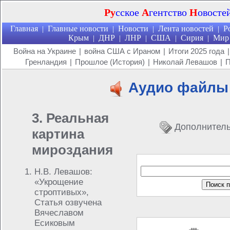
Ру
сское
А
гентство
Н
овосте
Главная
Главные новости
Новости
Лента новостей
Р
|
|
|
|
Крым
ДНР
ЛНР
США
Сирия
Мир
|
|
|
|
|
Война на Украине
|
война США с Ираном
|
Итоги 2025 года
|
Гренландия
|
Прошлое (История)
|
Николай Левашов
|
П
Аудио файлы
3. Реальная
Дополнител
картина
мироздания
Н.В. Левашов:
«Укрощение
строптивых»,
Статья озвучена
Вячеславом
Есиковым