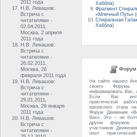
2011 года
Хаббла)
Н.В. Левашов:
Фрагмент Спираль
Встреча с
«Млечный Путь» (
Спиральная Галак
читателями -
Хаббла)
02.04.2011,
Москва, 2 апреля
2011 года
Н.В. Левашов:
Встреча с
читателями -
26.02.2011,
Форум 
Москва, 26
февраля 2011 года
На сайте нашего Аге
Н.В. Левашов:
своего Форума
Встреча с
информировать Вас, 
читателями -
Если Вас инте
29.01.2011,
практической рабо
Москва, 29 января
кризисного этапа н
2011 года
Форум Движения «Во
Век». Это – не болт
Н.В. Левашов:
других форумов,
Встреча с
участников Движения
читателями -
опыт практическо
25.12.2010,