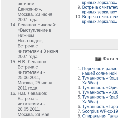
кривых зеркалах»
активом
Встреча с читател
Движения»,
кривых зеркалах»
Москва, 23 июня
Встреча с читател
2007 года
кривых зеркалах»
Левашов Николай:
«Выступление в
Нижнем
Новгороде»,
Встреча с
читателями 3 июня
2007 года
Фото н
Н.В. Левашов:
Встреча с
Перечень и разме
читателями -
нашей солнечной
25.06.2011,
Туманность «Коша
Москва, 25 июня
Хаббла)
Туманность «Орио
2011 года
Туманность «V838
Н.В. Левашов:
Туманность «Краб
Встреча с
Хаббла)
читателями -
Туманность «Тара
28.05.2011,
Scorpius WF-cc-1
Москва, 28 мая
Спиральная Галак