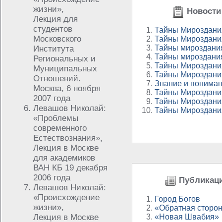
жизни»,
Новости 
Лекция для
студентов
Тайны Мироздания
Московского
Тайны Мироздания
Тайны мироздания
Института
Тайны мироздания
Региональных и
Тайны Мироздания
Муниципальных
Тайны Мироздания
Отношений.
Знание и пониман
Москва, 6 ноября
Тайны Мироздания
2007 года
Тайны Мироздания
Левашов Николай:
Тайны Мироздания
«Проблемы
современного
Естествознания»,
Лекция в Москве
для академиков
ВАН КБ 19 декабря
2006 года
Публикаци
Левашов Николай:
«Происхождение
Город Богов
жизни»,
«Обратная сторо
Лекция в Москве
«Новая Швабия»