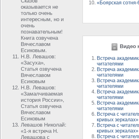
Сказов
«Боярская сотня-
оказывается не
только очень
интересным, но и
очень
познавательным!
Книга озвучена
Вячеславом
Видео н
Есиковым.
Н.В. Левашов:
Встреча академик
«Засуха»,
читателями
Статья озвучена
Встреча академик
Вячеславом
читателями
Встреча академик
Есиковым
читателями
Н.В. Левашов:
Встреча академик
«Замалчиваемая
читателями
история России»,
Встреча академик
Статья озвучена
читателями
Вячеславом
Встреча с читател
Есиковым
кривых зеркалах»
Левашов Николай:
Встреча с читател
«1-я встреча Н.
кривых зеркалах»
Встреча с читател
Левашова с